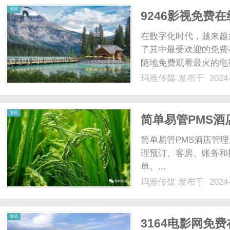
资讯
9246影视免费
在数字化时代，越来越
了其中最受欢迎的免费
随地免费观看最火的电
的特点和优势。首先，
玛雅传媒
发布于 2024-
欢古装剧、都市剧还是悬
的电视剧库中，你......
资讯
简单易管PMS
简单易管PMS酒店管
理预订、客房、账务和
单。...
玛雅传媒
发布于 2024-
资讯
3164电影网免