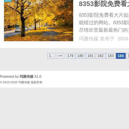
8353影院免费
8353影院免费看大片
能错过的网站。835
尽情欣赏最新最热门的
会员费用或订阅费用，
玛雅传媒
发布于 2024-
电影的乐趣。而且，8
备上随时收看你喜爱的...
1...
<<
179
180
181
182
183
184
Powered by
玛雅传媒
X1.0
© 2015-2020
玛雅传媒
版权所有