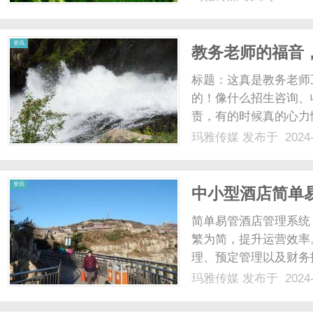
费者来说，买一款B级
也不能差。三个强者对擂，
资讯
教务老师的福音
标题：这真是教务老师
的！像什么招生咨询、
责，有的时候真的心力
了这个校管家教务管理
玛雅传媒
发布于 2024-
起来就比较方便高效啦
更好的收集到名单，还能直
资讯
中小型酒店简单
简单易管酒店管理系统
繁为简，提升运营效率
理、预定管理以及财务
方位需求。...
玛雅传媒
发布于 2024-