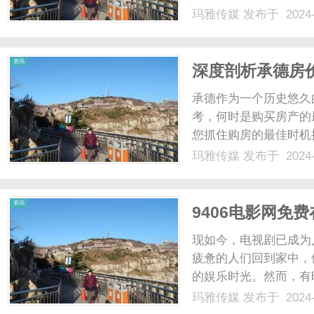
质量在线观影服务的平
玛雅传媒
发布于 2024-
迷，7015影视都能
一些最受欢迎的电视剧类型
资讯
深度剖析承德房
承德作为一个历史悠久
考，何时是购买房产的
您抓住购房的最佳时机
势。近年来，承德房价
玛雅传媒
发布于 2024-
投资环境以及丰富的自
择前往承德旅游或购买房产
资讯
9406电影网免
现如今，电视剧已成为
疲惫的人们回到家中，
的娱乐时光。然而，有
观看到自己喜欢的剧集
玛雅传媒
发布于 2024-
平台。而9406电影网