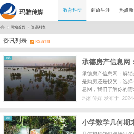
教育科研
商旅生涯
热点新
玛雅传媒
网站首页
资讯列表
资讯列表
RSS订阅
玛
›
›
资讯
承德房产信息网
智决策助手！
承德房产信息网：解锁
是购房还是投资，选择
息网，我们了解你的需
出明智决策。不仅如此
玛雅传媒
发布于 2024-
松愉快。首先，我们为
变，我们时刻关注市场行情
雅
资讯
小学数学几何期