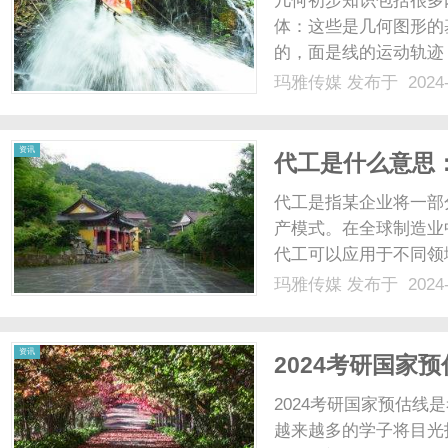
几何初步知识包括很多
体：这些是几何图形的
的，面是线的运动轨迹
念，如两点间的距离、
玛雅传媒
发布于 2024-
间的距离等。角度：角
秒。基本图形：包括线段
传
资讯
代工是什么意思
制造中的应用
代工是指某企业将一部
产模式。在全球制造业
代工可以应用于不同领
色，为企业提供了灵活
玛雅传媒
发布于 2024-
最基本的含义是企业将
媒
接。这样的合作模式有助于
资讯
2024考研国家
2024考研国家预估
越来越多的学子将目光