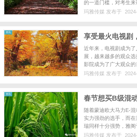
的一道门槛，对考生来
线是根据往年的考研数
玛雅传媒
发布于 2024-
情况、分数分布以及招
析，可以初步预测出今年考
资讯
享受最火电视剧，
近年来，电视剧成为了
展，越来越多的观众选
影院成为了广大观众的
7022影院以其丰富
玛雅传媒
发布于 2024-
玄幻剧、悬疑烧脑剧还
院，你可以尽情地享受最新
资讯
春节想买B级混
谁不会错？
随着蒙迪欧大马力E-
实力强劲的选手，而在
瑞同样十分强势，雅阁
擎也于今年初开启预售
玛雅传媒
发布于 2024-