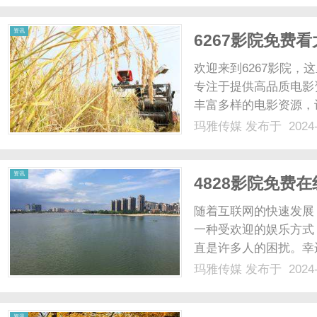
是一个专注于提供电影、电
资讯
6267影院免费
欢迎来到6267影院，
专注于提供高品质电影
丰富多样的电影资源，
6267影院，您可以
玛雅传媒
发布于 2024-
片、科幻片等等。我们
影，让您第一时间观看到最
资讯
4828影院免费
随着互联网的快速发展
一种受欢迎的娱乐方式
直是许多人的困扰。幸
为观众提供免费的最热
玛雅传媒
发布于 2024-
量电影资源的在线平台
服务。无论您是喜欢动作片
资讯