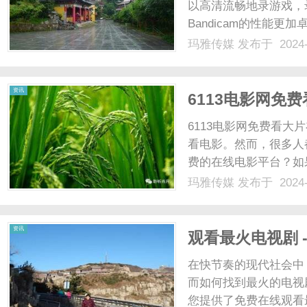
以高清流畅地录游戏，
Bandicam的性能
更小。下载免费版，单
玛雅传媒
发布于 2024-
加（www.BANDICA
功......
资讯
6113电影网免
6113电影网免费看
看电影。然而，很多人
费的在线电影平台？如
你最好的选择。611
玛雅传媒
发布于 2024-
一个庞大的电影库，涵
片、科幻片等等。无论你喜
资讯
观看最火电视剧 -
在快节奏的现代社会中
而如何找到最火的电视
您提供了免费在线观看