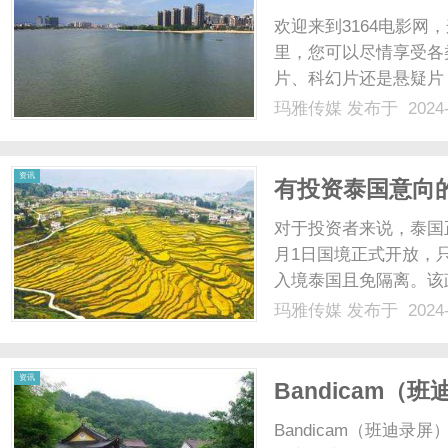
欢迎来到3164电影
里，您可以尽情享受各
片、科幻片还是悬疑片
好者，您一定希望能够
玛雅传媒
发布于 2024-
是为了满足您的这个需
电影资源，让您不再为了找
资讯
有投资泰国意向
对于投资者来说，泰国正
月1日国境正式开放，只
入境泰国且免隔离。该
益，期望能吸引更多的
玛雅传媒
发布于 2024-
8年免征所得税。对于
会!304工业园区已经准备..
资讯
Bandicam
Bandicam（班迪