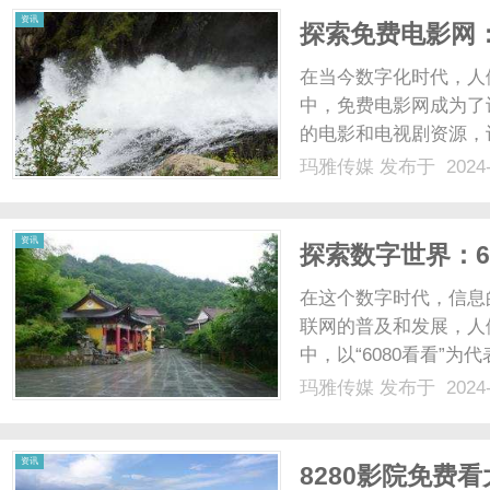
资讯
探索免费电影网
在当今数字化时代，人
中，免费电影网成为了
的电影和电视剧资源，
剧，总是引起观众们的
玛雅传媒
发布于 2024-
剧，还保证了高清晰度
观看最新的热门电视剧，无
资讯
探索数字世界：6
在这个数字时代，信息
联网的普及和发展，人
中，以“6080看看”
重要途径。6080看
玛雅传媒
发布于 2024-
活等多个领域，满足了
地了解最新的新闻动态，看.
资讯
8280影院免费