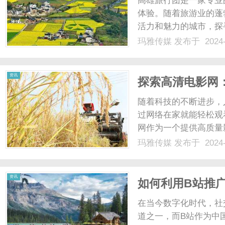
高雄旅行团是一家专业
体验。随着旅游业的蓬
活力和魅力的城市，探
种行程，让您可以尽情
玛雅传媒
发布于 2024-
香的传统文化，高雄旅
需求。无论您是喜欢美食、
传
资讯
探索高清电影网
随着科技的不断进步，
过网络在家就能轻松观
网作为一个提供高质量
网提供了丰富多样的电
玛雅传媒
发布于 2024-
里找到。不仅如此，高
媒
间感受电影的魅力。而且，
资讯
如何利用B站推
在当今数字化时代，社
道之一，而B站作为中