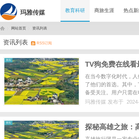
教育科研
商旅生涯
热点新
玛雅传媒
网站首页
资讯列表
资讯列表
RSS订阅
玛
›
›
资讯
TV狗免费在线看
在当今数字化时代，人
了他们的首选。其中，
备受关注。用户只需在
的电视剧资源，而且还
玛雅传媒
发布于 2024-
视剧的更新，还有丰富
看。此外，TV狗还定期更
雅
资讯
探秘高雄之旅：