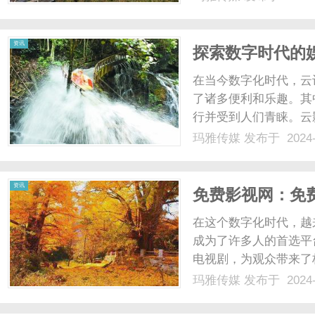
品。2828电影网致
情沉浸在电影世界中。除了
资讯
探索数字时代的
在当今数字化时代，云
了诸多便利和乐趣。其
行并受到人们青睐。云
众可以随时随地通过互
玛雅传媒
发布于 2024-
让人们可以更自由地选
观影体验。云影院的出现也
资讯
免费影视网：免
在这个数字化时代，越
成为了许多人的首选平
电视剧，为观众带来了
地观看各种类型的电视
玛雅传媒
发布于 2024-
视网汇集了各种题材丰
剧还是动作剧，都能在这里