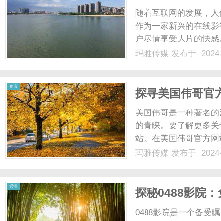
随着互联网的发展，人
作为一家新兴的在线影
户尽情享受大片的快感
种类型的电影和电视剧
玛雅传媒
发布于 2024-
在8280影院找到自己
片全部免费放送，让用户可.
资讯
探寻美国伟哥官
美国伟哥是一种著名的
的青睐。要了解更多关
站。在美国伟哥官方网
作用注意事项等相关信
玛雅传媒
发布于 2024-
可以更方便地获取专业
地了解这款药物，从而更好
资讯
探秘0488影院
0488影院是一个备受