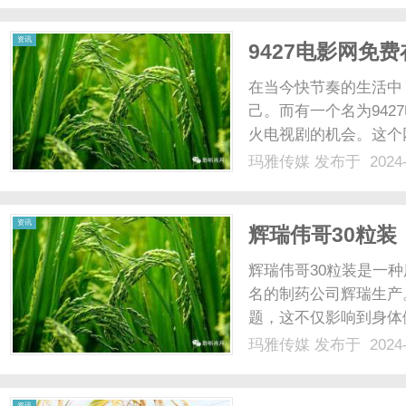
够长期保存，不易发生腐烂
资讯
9427电影网免
在当今快节奏的生活中
己。而有一个名为94
火电视剧的机会。这个
随地轻松畅享精彩剧集
玛雅传媒
发布于 2024-
验，让观众尽情沉浸在
新的电视剧更新，不再错过
资讯
辉瑞伟哥30粒
辉瑞伟哥30粒装是一
名的制药公司辉瑞生产
题，这不仅影响到身体
30粒装的问世，为这
玛雅传媒
发布于 2024-
帮助男性重塑自信，重
茎，增加勃起硬度和持久时
资讯