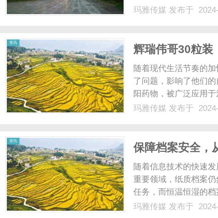
传统施工的繁琐流程，
玛雅传媒
发布于 2024-
作。在工厂化生产的基
大缩短了整个施工周期。这
资讯
辉瑞伟哥30粒
随着现代生活节奏的加
了问题，影响了他们的
阳药物，被广泛应用于
重拾健康和自信。这款
玛雅传媒
发布于 2024-
用小，深受广大男性用
便，可以随时随地进行补充
资讯
保障档案安全，
随着信息技术的快速发
重要领域，纸质档案仍
任务，而恒温恒湿的档
我们需要注意档案的保
玛雅传媒
发布于 2024-
件，确保档案不受潮湿