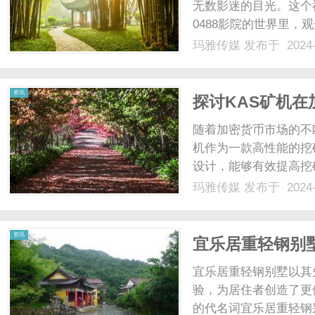
无数影迷的目光。这个
0488影院的世界里
高清画质，让人仿佛置
玛雅传媒
发布于 2024-
用，用户体验非常友好
度，满足不同用户的需求。
资讯
探讨KAS矿机
随着加密货币市场的不
机作为一款高性能的挖
设计，能够有效提高挖
不仅在比特币挖矿方面
玛雅传媒
发布于 2024-
的计算能力。其稳定的
到报酬。除此之外，KAS矿
资讯
宜乐居重轻钢别
宜乐居重轻钢别墅以其
验，为居住者创造了更
的代名词宜乐居重轻钢