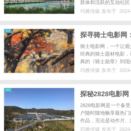
群体和活跃的互动社区
探讨一下如何利用B站
玛雅传媒
发布于 2024-
内容。在B站上，优质
频、创意的原创动画、或者
资讯
探寻骑士电影网
骑士电影网，一个让观
经典的骑士题材电影，
典的《骑士勋章》到现
充满挑战、冒险和忠诚
玛雅传媒
发布于 2024-
们的义气、勇气和正义
血沸腾的战斗场面、还是令
资讯
探秘2828电影
2828电影网是一个
户随时随地畅享最热门
作品，无论是动作片、
到。用户只需在网站上
玛雅传媒
发布于 2024-