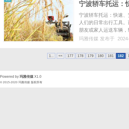
宁波轿车托运：
宁波轿车托运：快速、
人们的日常出行工具。
朋友或家人运送车辆，
国主要的沿海城市之一
玛雅传媒
发布于 2024-
托运到底是怎样的呢？
家的需求，宁波某某轿车托
1...
<<
177
178
179
180
181
182
Powered by
玛雅传媒
X1.0
© 2015-2020
玛雅传媒
版权所有