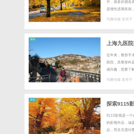
升，很多的朋友
是慢性进展疾病
的途中遇到很多挫
玛雅传媒
发布于 2
资讯
上海九医院
果？
近年来，整形手
医院，其整形科
感兴趣，想要了
不同的项目，包括
玛雅传媒
发布于 2
资讯
探索911
9115影视是
的影视作品，涵
品，而且无需付