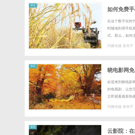
资讯
如何免费手
在这个数字化时
时随地利用手机
式。那么，如何
法正规，不含有侵
玛雅传媒
发布于 2
资讯
晓电影网免
欢迎来到晓电影
的电视剧，让您
立即观看最新热
足您的不同需求。
玛雅传媒
发布于 2
资讯
云影院：在