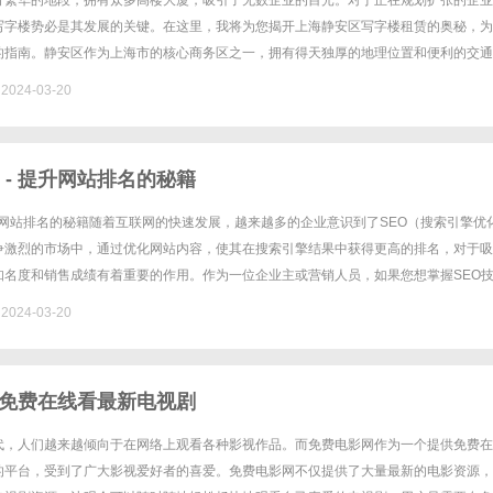
片繁华的地段，拥有众多高楼大厦，吸引了无数企业的目光。对于正在规划扩张的企业
写字楼势必是其发展的关键。在这里，我将为您揭开上海静安区写字楼租赁的奥秘，为
的指南。静安区作为上海市的核心商务区之一，拥有得天独厚的地理位置和便利的交通
高品质、现代化的写字楼项目争相而建，为企业提供了一流的办公环境和服务......
024-03-20
 - 提升网站排名的秘籍
升网站排名的秘籍随着互联网的快速发展，越来越多的企业意识到了SEO（搜索引擎优
争激烈的市场中，通过优化网站内容，使其在搜索引擎结果中获得更高的排名，对于吸
知名度和销售成绩有着重要的作用。作为一位企业主或营销人员，如果您想掌握SEO
排名，那么不妨考虑一下SEO培训网。为什么选择SEO培训网呢？......
024-03-20
免费在线看最新电视剧
代，人们越来越倾向于在网络上观看各种影视作品。而免费电影网作为一个提供免费在
的平台，受到了广大影视爱好者的喜爱。免费电影网不仅提供了大量最新的电影资源，