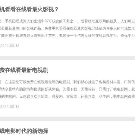
机看看在线看最火影视？
代，手机已经成为人们生活中不可或缺的工具之一。随着移动互联网的普及，人们可以
观看最新最热门的影视作品。免费手机看看在线看最火影视已经成为许多人的常规娱乐
才能免费手机观看最火影视呢？首先，要选择一个信誉良好的在线影视平台。确保平台
权内容，保障用户的观影权益。其次，可以通过下载专门的影视APP来观看......
024-03-18
费在线看最新电视剧
网，在这里您可以免费在线观看最新的电视剧。我们精心挑选了各类题材丰富、口碑优
尽情享受精彩的剧情和优质的影视体验。无需下载，无需等待，只需打开晓电影网，就
播的电视剧。无论您喜欢言情剧、悬疑剧、古装剧，还是喜剧、动作剧，晓电影网都能
我们不仅提供高清流畅的观影体验，还定期更新最新的剧集，让您第一时间跟......
024-03-18
线电影时代的新选择