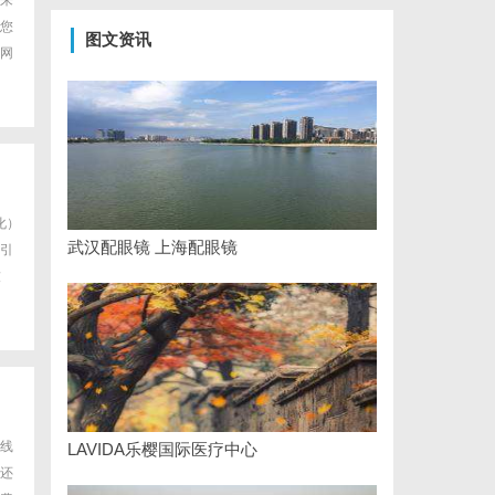
来
您
图文资讯
网
化）
武汉配眼镜 上海配眼镜
引
技
线
LAVIDA乐樱国际医疗中心
还