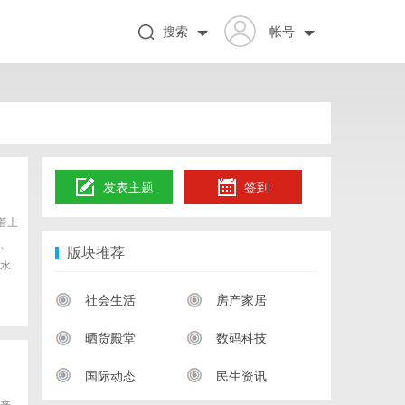
搜索
帐号
发表主题
签到
着上
、
版块推荐
水
社会生活
房产家居
晒货殿堂
数码科技
国际动态
民生资讯