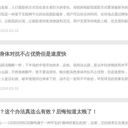
速发展，人们观影的方式也在发生着巨大的变化。传统的电影院观影方式逐渐被新兴的
影院是一种基于互联网平台的在线观影服务，用户可以在任何时间、任何地点通过网络
影。云影院的出现，让观影变得更加便捷和灵活。用户无需等待电影上映，也无需到影
机或电脑，即可享受到高清流畅的电影体验。云影院汇集了各种热门电影、经......
024-03-18
身体对抗不占优势但是速度快
场跟没睡醒一样，下半场的中场开始绞杀，反抢。就得这么踢，那么年轻拼都拼死对手
这么踢，不然很难翻平。更不要说逆转。帕尔默虽然身体对抗不占优势，但是速度快，
个人盘活右路。破车慢慢回过神来了的，说不定一发而不可收拾，毕竟球员的质量在那
，就靠替补续命的了。上半场某一瞬间：守门员把球传给弟媳，弟媳横传给迪萨......
024-03-18
？这个办法真这么有效？后悔知道太晚了！
——13263299130脑鸣属于一种罕见的“脑神经紊乱疾病”，近期，它的病率正在逐