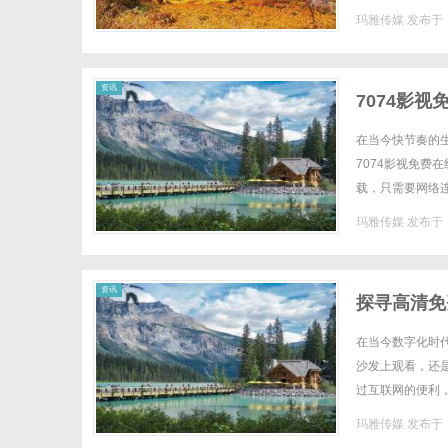
尽情追剧、回顾经
玛雅传媒
发布于 2
资讯
7074影
在当今快节奏的
7074影视免
载，只需要网络
风格，无论你喜欢
玛雅传媒
发布于 2
资讯
探寻高清免
在当今数字化时
沙发上观看，还
过互联网的便利
应有尽有。高清画
玛雅传媒
发布于 2