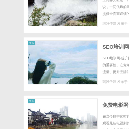
上海静安区是一
说，一间优质的
提供全面而详细
络。在这里，众多
玛雅传媒
发布于 2
传
资讯
SEO培训网
SEO培训网-提
的重要性。在竞
流量、提升品牌
巧，并提升自己的
玛雅传媒
发布于 2
媒
资讯
免费电影网
在当今数字化时
观看最新电视剧