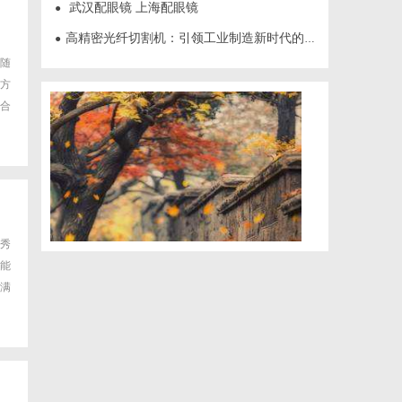
武汉配眼镜 上海配眼镜
●
高精密光纤切割机：引领工业制造新时代的利器
●
随
方
合
秀
能
满