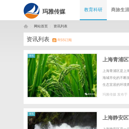
教育科研
商旅生
玛雅传媒
网站首页
资讯列表
资讯列表
RSS订阅
玛
›
›
资讯
上海青浦区
上海青浦区是上
海城市化的不断
生态宜居的环境
系纵横交错，湖泊
玛雅传媒
发布于 2
雅
资讯
上海静安区