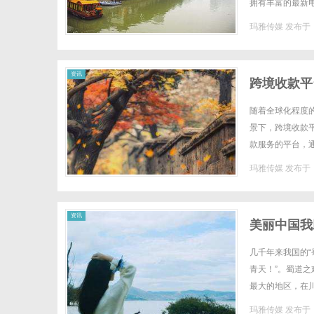
拥有丰富的最新
电影网注册一个账
玛雅传媒
发布于 2
资讯
跨境收款平
随着全球化程度
景下，跨境收款
款服务的平台，
台的出现，极大地
玛雅传媒
发布于 2
资讯
美丽中国我
几千年来我国的“
青天！”。蜀道之难
最大的地区，在川
爱打大Boss呢？
玛雅传媒
发布于 2