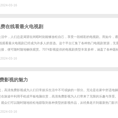
典，还能及时跟上最新的影视热点。无论是想要放松一下、寻找新......
024-03-16
视免费在线看最火电视剧
生活中，人们总是渴望在闲暇时刻能够放松自己，享受一段精彩的电视剧。而如今，通
费在线观看最火电视剧已经成为许多人的首选。这个平台汇集了各种热门电视剧资源，无
连接，便可随时随地畅快观赏。7074影视提供的电视剧类型丰富多样，涵盖了各种题
什么类型的剧集，都能在这里找到。从言情剧到悬疑剧，从古装剧到......
024-03-16
费影视的魅力
代，高清免费影视成为人们日常娱乐生活中不可或缺的一部分。无论是在家中舒适地躺
是在旅途中利用手机或平板电脑欣赏，高清免费影视为人们带来了无限的乐趣与享受。
，观众们可以随时随地轻松地获取到各种类型的影视作品，从经典老片到最新热门影片
质让观众仿佛置身于电影院般的视听享受中，细节清晰，画面逼真，让人身临......
024-03-16