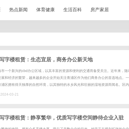
涯
热点新闻
体育健康
生活百科
房产家居
写字楼租赁：生态宜居，商务办公新天地
海市一个新兴的cbd办公区域，以其丰富的资源和便利的交通而备受关注。近年来，随
发展和经济的繁荣，越来越多的企业开始关注青浦区作为他们商务办公的首选地点。一
青浦区拥有得天独厚的自然环境，以其独特的水乡风光和壮丽的湿地资源而闻名。区内
、河流等水体资源丰富。这种自然资源的独特性和特色为企业提供了一个......
024-03-21
写字楼租赁：静享繁华，优质写字楼空间静待企业入驻