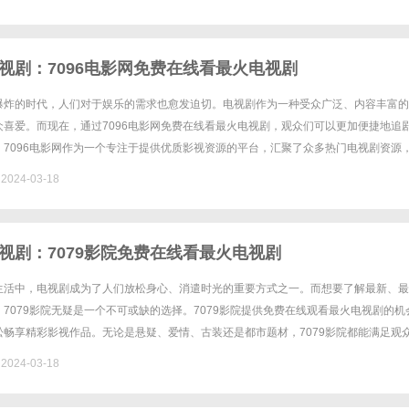
视剧：7096电影网免费在线看最火电视剧
爆炸的时代，人们对于娱乐的需求也愈发迫切。电视剧作为一种受众广泛、内容丰富的
众喜爱。而现在，通过7096电影网免费在线看最火电视剧，观众们可以更加便捷地追
。7096电影网作为一个专注于提供优质影视资源的平台，汇聚了众多热门电视剧资源
论是热播剧、经典剧、还是新鲜剧，都可以在7096电影网找到，......
024-03-18
视剧：7079影院免费在线看最火电视剧
生活中，电视剧成为了人们放松身心、消遣时光的重要方式之一。而想要了解最新、最
7079影院无疑是一个不可或缺的选择。7079影院提供免费在线观看最火电视剧的机
松畅享精彩影视作品。无论是悬疑、爱情、古装还是都市题材，7079影院都能满足观
通过7079影院，观众可以随时随地观看到最新一集的电视剧......
024-03-18