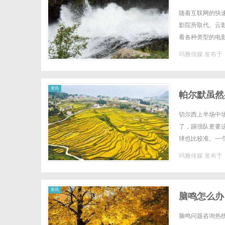
随着互联网的快
影院所取代。云
看各种类型的电
购票，只需打开手
玛雅传媒
发布于 2
资讯
帕尔默虽然
切尔西上半场中
了，踢强队更要
球也比较准。一
隔壁就很难说了的
玛雅传媒
发布于 2
资讯
脑鸣怎么办
脑鸣问题咨询热线