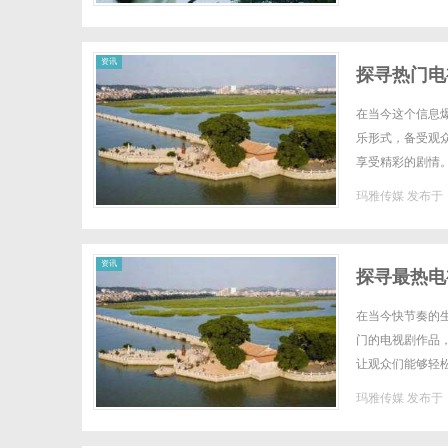
资讯
探寻热门电
在当今这个信息
乐形式，备受观
享受精彩的剧情
观众尽情畅享。不
玛雅传媒
发布于 2
资讯
探寻最热电
在当今快节奏的
门的电视剧作品，
让观众们能够轻
各种口味和需求。
玛雅传媒
发布于 2