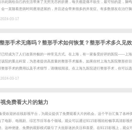
表示此病给自己的生活带来了无穷无尽的折磨，每天都是痛不欲生，最可怕的是，脑鸣
，会一直随着患病时间逐渐进展的，并且还会带来很多的并发症。有多数朋友在治疗脑
折和失望，从而失去信心，认为脑鸣是一种治不好的疾病。下面......
024-03-17
整形手术无痛吗？整形手术如何恢复？整形手术多久见效
术已经成为了人们改善外貌的一种常见方式。在上海，有一家备受好评的医院——上海
是该院的重点科室，为患者提供高质量的整形手术服务。如果你对上海九医院整形价目
解整形手术的费用以及手术细节，请继续阅读。在上海九医院进行整形手术，你可以选
面部整形、眼部整形、鼻部整形、胸部整形、脂肪填充等。每个项目的价格不......
024-03-17
5影视免费看大片的魅力
一个备受欢迎的在线影视平台，为观众提供了免费观看大片的机会。这个平台汇集了各种
盖了电影、电视剧、综艺节目等各个领域。观众可以通过9115影视轻松畅享高清影视
费。这种便捷、免费的观影模式吸引了大批影迷的关注和喜爱。在9115影视上，观众