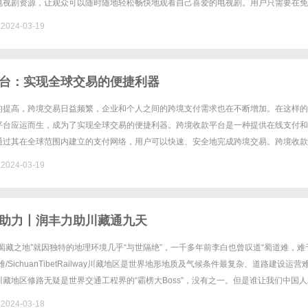
电视剧资源，让观众可以随时随地轻松畅快地观看自己喜爱的电视剧。用户只需要在免
号，就能免费观看各种各样的最新电视剧，而且支持在线观看，方便快捷。免......
024-03-19
台：实现全球交易的便捷利器
的提高，跨境交易日益频繁，企业和个人之间的跨境支付需求也在不断增加。在这样的
平台应运而生，成为了实现全球交易的便捷利器。跨境收款平台是一种提供在线支付和
通过其在全球范围内建立的支付网络，用户可以快速、安全地完成跨境交易。跨境收款
简化了跨境交易的流程，降低了交易成本，提高了交易效率。同时，跨境收款......
024-03-19
助力丨润丰力助川藏通九天
蜀藏之地”就因独特的地理环境几乎“与世隔绝”，一千多年前李白也曾叹道“蜀道难，难
/SichuanTibetRailway川藏地区是世界地形地质及气候条件最复杂、道路建设运营
藏地区修路无疑是世界交通工程界的“霸榜大Boss”，没有之一。但是谁让我们中国人
继青藏铁路、港珠澳大桥海洋桥隧......
024-03-18