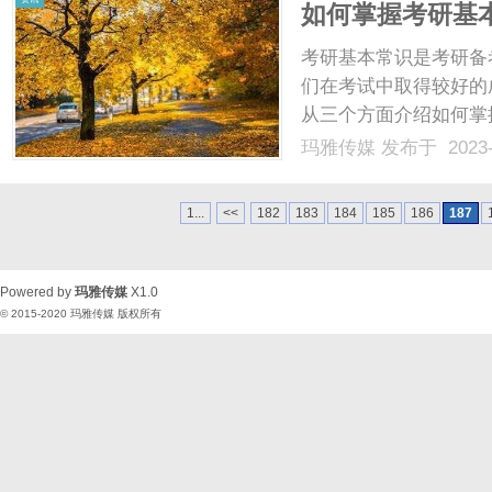
如何掌握考研基
考研基本常识是考研备
们在考试中取得较好的
从三个方面介绍如何掌
是掌握考研基本常识的
玛雅传媒
发布于 2023-
科目、分数要求等内容
选择适合自己的专业和院校
1...
<<
182
183
184
185
186
187
Powered by
玛雅传媒
X1.0
© 2015-2020
玛雅传媒
版权所有