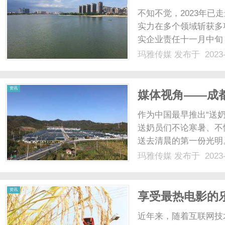
不知不觉，2023年
实力在多个领域斩获多
实企业责任十一月中旬
司高峰论坛在四川泸州
玛雅传媒
发布于 2023-
主题，多领域多维度探
了“2023中国上市公司口碑榜
资讯
媒体视角——成
奶箱的那一刻，
作为中国最早推出“送
送奶员们不论寒暑、不惧
送去清晨的第一份光明。
《界面新闻》、《消费
玛雅传媒
发布于 2023-
送奶员打开奶箱的那一
订订户与送奶员之间双...
资讯
享受最热电影的乐
近年来，随着互联网技