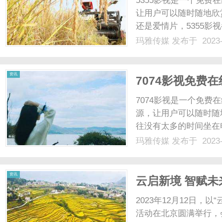
5355影视是一个免
让用户可以随时随地欣
还是爱情片，5355影
以不用花费任何费用就
玛雅传媒
发布于 2023-
供了便捷的观影体验。
关键词，即可快速找到相应.
传
资讯
7074影视免费
7074影视是一个免
源，让用户可以随时随
往没有太多的时间坐在
们提供了一个便捷的选
玛雅传媒
发布于 2023-
络连接，就可以轻松享受
媒
资讯
云启新境 智赋
2023年12月12日，
活动在北京圆满举行，