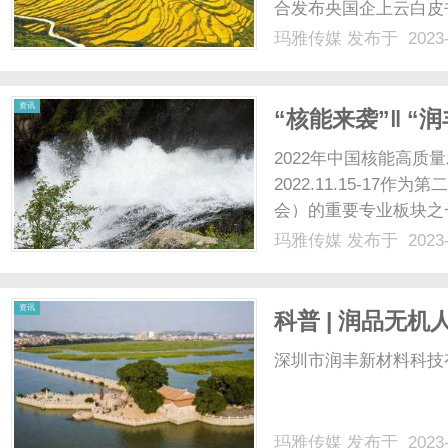
合发布央国企上云白皮
各单位生产方式、业务
玛雅传媒
发布于 2023-
院国有资产监督管理委
局党组成员、副局长王磊，
资讯
“核能来袭”‖ “
核能盛事！
2022年中国核能高
2022.11.15-1
会）的重要专业板块之一
能产业创新博览会”（简
玛雅传媒
发布于 2023-
心隆重召开。2022核
题，由......
资讯
科普 | 润品无机
深圳市润丰新材料科技有
玛雅传媒
发布于 2023-