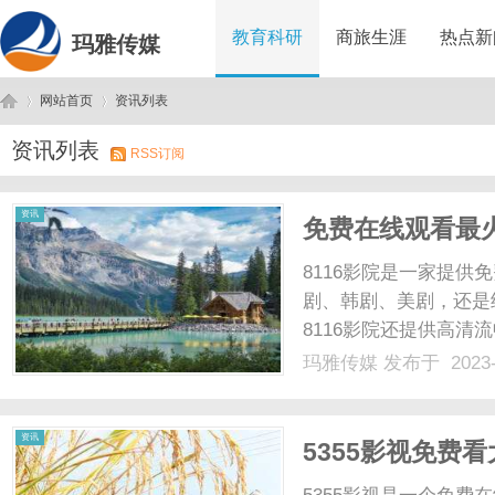
教育科研
商旅生涯
热点新
玛雅传媒
网站首页
资讯列表
资讯列表
RSS订阅
玛
›
›
资讯
免费在线观看最火电
8116影院是一家提
剧、韩剧、美剧，还是
8116影院还提供高
受。在8116影院观
玛雅传媒
发布于 2023-
需要打开8116影院
便能够迅速找到并观看。无.
雅
资讯
5355影视免费