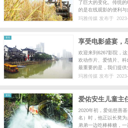
了巨大的变化。传统的
的是在线观影的便利与
们追逐热门电影的首选
玛雅传媒
发布于 2023-
看服务的网站。无论是
综艺节目，0521影视都能满
资讯
享受电影盛宴，尽
欢迎来到6267影院
欢动作片、爱情片、科
最重要的是，我们提供
片。在6267影院，
玛雅传媒
发布于 2023-
作的电影制作公司和发
确保您不会错过任何精彩的
资讯
爱佑安生儿童主
信与笑脸
2020年初，爱佑慈
名）时，他正以长凳为
弟弟一边吃棒棒糖，一