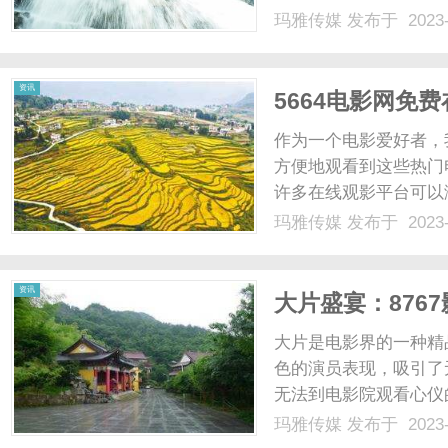
开始上小学，遇到不会
玛雅传媒
发布于 2023-
关系，刚开始慢慢来，
杰身边，带着他，“春天来了
资讯
5664电影网免
作为一个电影爱好者，
方便地观看到这些热门
许多在线观影平台可以
5664电影网。566
玛雅传媒
发布于 2023-
要打开网页，即可畅享
类热门电影资源，涵盖了各
资讯
大片盛宴：876
大片是电影界的一种精
色的演员表现，吸引了
无法到电影院观看心仪
解。8767影院作为
玛雅传媒
发布于 2023-
大片资源。在这里，你