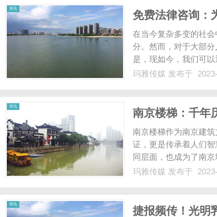
资讯
免费法律咨询：
在当今复杂多变的社会
分。然而，对于大部分
是，现如今，我们可以
惑、排除困惑。免费法
玛雅传媒
发布于 2023-
导的服务。这些法律咨
识和丰富的实践经验，能够
资讯
南京楼梯：千年
南京楼梯作为南京建筑
证，更是传承着人们智
同层面，也成为了南京
追溯到古代，那时候的
玛雅传媒
发布于 2023-
梯不仅经久耐用，还体
今，仍然可以在一些古建筑
资讯
捷报频传！光明