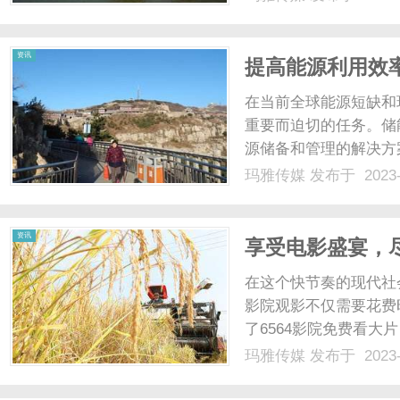
资讯
提高能源利用效
在当前全球能源短缺和
重要而迫切的任务。储能EM
源储备和管理的解决方
的原理、应用以及未来
玛雅传媒
发布于 2023-
率的大计中。...
资讯
享受电影盛宴，尽
在这个快节奏的现代社
影院观影不仅需要花费
了6564影院免费看
洋。6564影院提供
玛雅传媒
发布于 2023-
彩电影资源。无论你是
院都能满足你的需求。你只