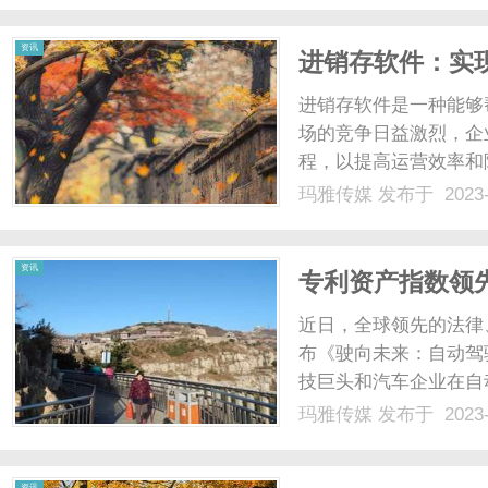
费，无需会员，只需一台连
资讯
进销存软件：实
进销存软件是一种能够
场的竞争日益激烈，企
程，以提高运营效率和
满足企业的需求。进销
玛雅传媒
发布于 2023-
存数据进行统一管理和
采购需求，从而提供决策支
资讯
专利资产指数领
近日，全球领先的法律
布《驶向未来：自动驾
技巨头和汽车企业在自
析。报告显示，百度凭
玛雅传媒
发布于 2023-
模、专利资产指数等多
技术和专利领跑全球，引领
资讯