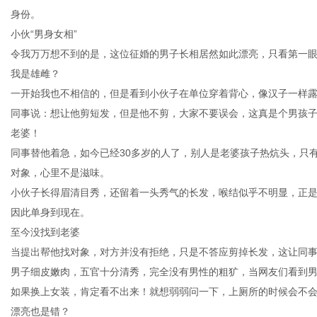
身份。
小伙“男身女相”
令我万万想不到的是，这位征婚的男子长相居然如此漂亮，只看第一
我是雄雌？
传
一开始我也不相信的，但是看到小伙子在单位穿着背心，像汉子一样
同事说：想让他剪短发，但是他不剪，大家不要误会，这真是个男孩
老婆！
同事替他着急，如今已经30多岁的人了，别人是老婆孩子热炕头，只
对象，心里不是滋味。
小伙子长得眉清目秀，还留着一头秀气的长发，喉结似乎不明显，正是
因此单身到现在。
至今没找到老婆
媒
当提出帮他找对象，对方并没有拒绝，只是不答应剪掉长发，这让同
男子细皮嫩肉，五官十分清秀，完全没有男性的粗犷，当网友们看到
如果换上女装，肯定看不出来！就想弱弱问一下，上厕所的时候会不
漂亮也是错？