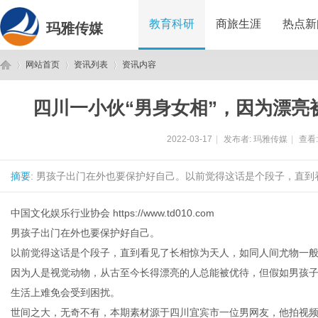
教育科研
商旅生涯
热点新
玛雅传媒
网站首页
资讯列表
资讯内容
四川一小伙“男身女相”，因为漂亮
玛
›
›
›
2022-03-17
|
发布者:
玛雅传媒
|
查看
摘要
: 男孩子出门在外也要保护好自己。以前觉得这话是个段子，直到
中国文化娱乐行业协会
https://www.td010.com
男孩子出门在外也要保护好自己。
以前觉得这话是个段子，直到看见了长相惊为天人，如同人间尤物一
雅
因为人是视觉动物，从古至今长得漂亮的人总能被优待，但假如男孩
生活上难免会受到困扰。
世间之大，无奇不有，本期素材源于四川宜宾市一位男网友，他拍视