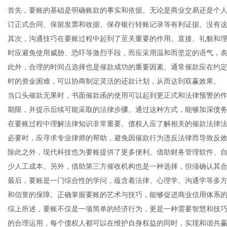
首先，要账的基础是明确账款的事实和依据。无论是商业交易还是个
订正式合同、保留发票和收据、保存银行转账记录等有利证据。没有
其次，沟通技巧在要账过程中起到了至关重要的作用。直接、礼貌和
时应避免使用威胁、恐吓等激烈手段，而应采用温和而坚定的语气，
传
此外，合理的时间点选择也是催款成功的重要因素。通常催款应在约
时的资金困难，可以协商制定灵活的还款计划，从而达到双赢效果。
当口头催款无果时，书面催款函的使用可以起到更正式和法律预警的
期限，并提示后续可能采取的法律步骤。通过这种方式，能够加深债
在要账过程中理解法律知识非常重要。债权人应了解相关的催款法律
必要时，应寻求专业律师的帮助，避免因催款行为违反法律而导致反
除此之外，现代科技也为要账提供了更多便利。借助财务管理软件、
少人工成本。另外，借助第三方催收机构也是一种选择，但须确认其
媒
最后，要账是一门综合性的学问，蕴含着法律、心理学、沟通学等多
和信誉的保障。正确掌握要账的艺术与技巧，能够促进商业信用体系
综上所述，要账不仅是一项简单的经济行为，更是一种需要智慧和技
的合理运用，每个债权人都可以在维护自身权益的同时，实现和谐共