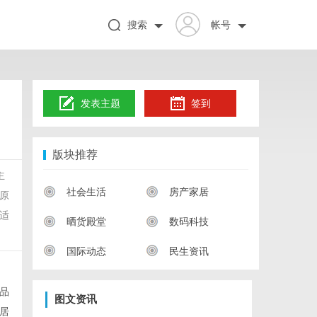
搜索
帐号
发表主题
签到
版块推荐
主
社会生活
房产家居
原
适
晒货殿堂
数码科技
国际动态
民生资讯
品
图文资讯
居