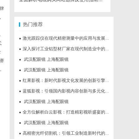
牌
扎
热门推荐
，
激光跟踪仪在现代精密测量中的应用与发展趋势
●
式
深入探讨工业铝型材厂家在现代制造业中的重要角色与发展趋势
●
全
武汉配眼镜 上海配眼镜
●
赛
。
武汉配眼镜 上海配眼镜
●
红果影视：新时代影视文化发展的创新引擎与力量
●
蓝狐影视：引领国内影视内容创新与多元化发展的先锋力量
●
武汉配眼镜 上海配眼镜
●
全方位解析白云影视：打造精彩视听盛宴的新锐平台
●
武汉配眼镜 上海配眼镜
●
高精密光纤切割机：引领工业制造新时代的利器
●