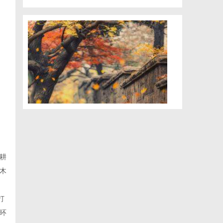
耕
木
打
环