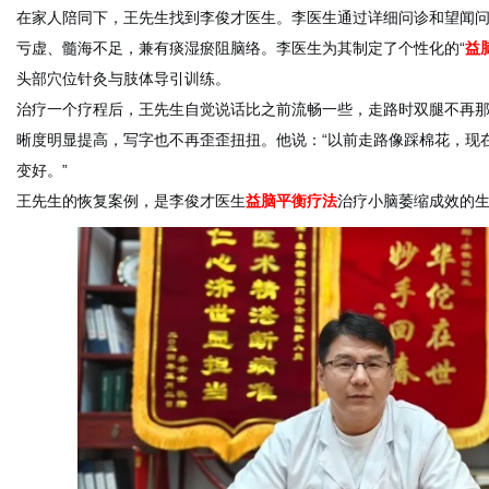
在家人陪同下，王先生找到李俊才医生。李医生通过详细问诊和望闻
亏虚、髓海不足，兼有痰湿瘀阻脑络。李医生为其制定了个性化的“
益
头部穴位针灸与肢体导引训练。
治疗一个疗程后，王先生自觉说话比之前流畅一些，走路时双腿不再
晰度明显提高，写字也不再歪歪扭扭。他说：“以前走路像踩棉花，现
变好。”
王先生的恢复案例，是李俊才医生
益脑平衡疗法
治疗小脑萎缩成效的