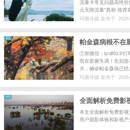
流量卡常见问题高性价
元无限流量"真相·推荐
营商权威解析了解19
玛雅传媒
发布于 2026-
重要提示市面上宣传的
效果，真实套餐价格.....
资讯
帕金森病根不在
患者3个月见证
①加微信：ljcdf01②
而在脏腑失调！先别急
夫，确诊帕金森病已经
差，药效维持时间越来
玛雅传媒
发布于 2026-
难、身体前倾，连转身
绪低落接踵而来。看他...
资讯
全面解析免费影
听盛宴的平台指
本文全面解析免费影视
用户观影体验和影视产