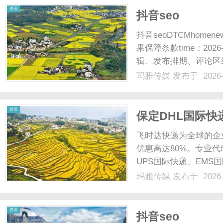
资讯
抖音seo
抖音seoDTCMhomene
果保障条款time：20
辑、发布排期、评论区
归品牌方，代运营方仅
玛雅传媒
发布于 2026-
播...抖音运营的标签固化与
资讯
保定DHL国际快
查价格_上飞时
飞时达快递为全球的企
优惠高达80%。专业代
UPS国际快递、EMS
业务。保定DHL国际
玛雅传媒
发布于 2026-
略纵深推进的背景下，
从传统制造业基......
资讯
抖音seo