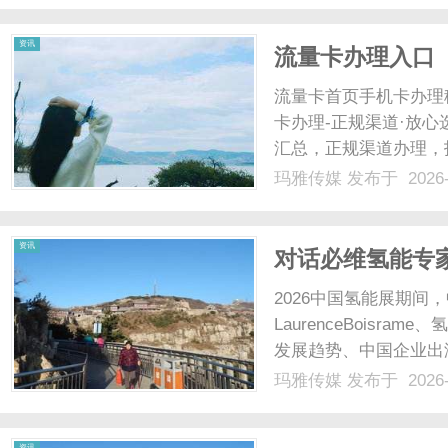
资讯
流量卡办理入口
流量卡首页手机卡办理
卡办理-正规渠道·放
汇总，正规渠道办理，
查看大流量卡列表流量
玛雅传媒
发布于 2026-
量卡手机卡办理免费申请
套餐办理联通流量卡官方正
资讯
对话必维氢能专
2026中国氢能展期
LaurenceBois
发展趋势、中国企业出海
玛雅传媒
发布于 2026-
资讯