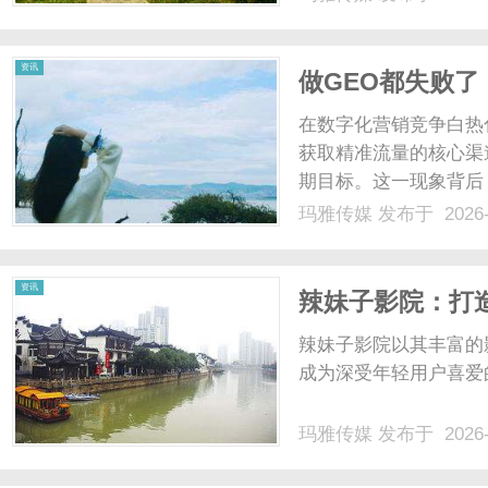
功，而是产品力长期积
中国南北极科考队同款极地
资讯
做GEO都失败
在数字化营销竞争白热
获取精准流量的核心渠
期目标。这一现象背后
误区。从关键词策略的
玛雅传媒
发布于 2026-
天缺陷到外部资源的错
最后一根稻草。本文将深度
资讯
辣妹子影院：打
辣妹子影院以其丰富的
成为深受年轻用户喜爱
玛雅传媒
发布于 2026-