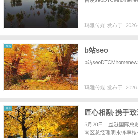
百度seoDTCMhomenewsco
玛雅传媒
发布于 2026-
传
资讯
b站seo
b站seoDTCMhomenewscon
玛雅传媒
发布于 2026-
媒
资讯
匠心相融·携手致
流指导
5月20日，丝涟国际总
南区总经理明永锋率核