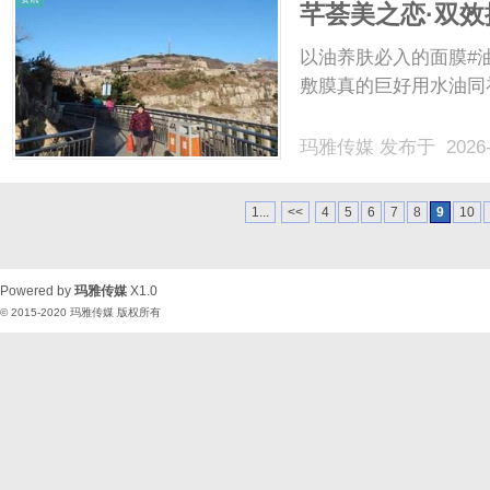
芊荟美之恋·双
以油养肤必入的面膜#
敷膜真的巨好用水油同
玛雅传媒
发布于 2026-
1...
<<
4
5
6
7
8
9
10
Powered by
玛雅传媒
X1.0
© 2015-2020
玛雅传媒
版权所有