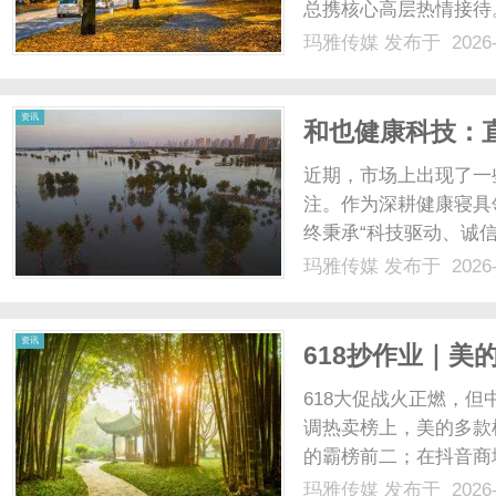
总携核心高层热情接待
体验等议题，展开了一
玛雅传媒
发布于 2026-
涟高层一行首先参观了
山、兮雅、简末等子品牌。
资讯
和也健康科技：
耕健康睡眠
近期，市场上出现了一
注。作为深耕健康寝具
终秉承“科技驱动、诚信
科技实力、用户真实反
玛雅传媒
发布于 2026-
实、全面的和也。**
于“虚假宣传”的讨论，和也
资讯
618抄作业｜美
第一，美的双出
618大促战火正燃，但
调热卖榜上，美的多款
的霸榜前二；在抖音商
气榜中，美的同样高居
玛雅传媒
发布于 2026-