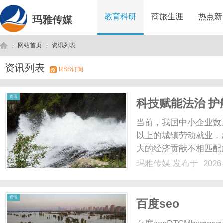
教育科研
商旅生涯
热点新
玛雅传媒
网站首页
资讯列表
资讯列表
RSS订阅
玛
›
›
资讯
科技赋能法治 护
智合”小程序破
当前，我国中小企业数量
以上的城镇劳动就业，
大的经济贡献不相匹配
少药”的困境。合同纠
玛雅传媒
发布于 2026-
达15万元，全市场潜
中小企业构筑法律风险“...
雅
资讯
百度seo