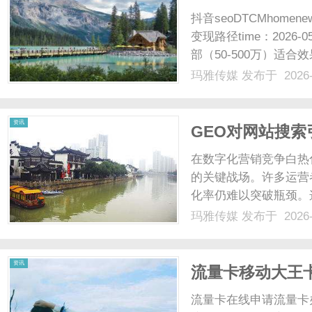
抖音seoDTCMhomene
变现路径time：2026
部（50-500万）适
头部单条视频10万起，腰
玛雅传媒
发布于 2026-
量稳定性：头部流...抖音..
资讯
GEO对网站搜
在数字化营销竞争白热
的关键战场。许多运营
化率仍难以突破瓶颈。
（GEO）这一隐形杠
玛雅传媒
发布于 2026-
仅能提升网站在区域性
任，最终实现排名与转化的
资讯
流量卡移动大王
流量卡在线申请流量卡