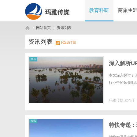
教育科研
商旅生
玛雅传媒
网站首页
资讯列表
资讯列表
RSS订阅
玛
›
›
资讯
深入解析U
本文深入探讨了
行业中的领先地位
玛雅传媒
发布于 2
雅
资讯
特快专递：