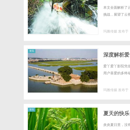
本文全面解析了
挑战，展望了云视
玛雅传媒
发布于 2
资讯
深度解析爱
爱丫爱丫影院凭
用户喜爱的多终端
玛雅传媒
发布于 2
资讯
夏天的快乐
炎炎夏日里，没