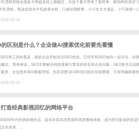
牛乳雪糕登陆全国各大商超及线上旗舰店，为这个夏天带来了最简单、最纯粹的清凉“
生牛乳雪糕，甄选优质生牛乳奶香浓郁，口感丝滑醇厚，小小支大大满足。小巧身形一
明开始。除了在原料与口感上下足功夫，光明乳业更是将极致的研发投入体......
026-05-28
EO的区别是什么？企业做AI搜索优化前要先看懂
模型问答工具的普及，很多企业开始关注GEO优化。它经常和SEO放在一起讨论，但
的概念。简单来说，SEO主要解决传统搜索引擎里的排名和点击问题，GEO更关注品
答案里。企业想布局AI搜索营销，先弄清楚GEO和SEO的区别很重要。只有明确两者
把GEO简单理解成“换个说法的SEO”，也能更合......
026-05-28
院：打造经典影视回忆的网络平台
于60至80年代经典影视作品，提供丰富高清资源和优质播放体验，成为怀旧影迷的首选
文化传承。...