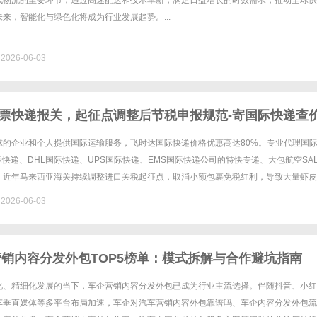
代物流的重要环节，通过高速配送和技术革新，满足日益增长的时效需求，推动全球供
来，智能化与绿色化将成为行业发展趋势。...
026-06-03
票快递报关，起征点调整后节税申报规范-寄国际快递查
达快递官网
球的企业和个人提供国际运输服务，飞时达国际快递价格优惠高达80%。专业代理国
国际快递、DHL国际快递、UPS国际快递、EMS国际快递公司的特快专递、大包航空SA
。近年马来西亚海关持续调整进口关税起征点，取消小额包裹免税红利，导致大量虾皮
统一征税，中小卖家物流成本暴涨。很多卖家仍沿用旧的整票......
026-06-03
企营销内容分发外包TOP5榜单：模式拆解与合作避坑指南
化、精细化发展的当下，车企营销内容分发外包已成为行业主流选择。伴随抖音、小红
车垂直媒体等多平台布局加速，车企对汽车营销内容外包靠谱吗、车企内容分发外包流