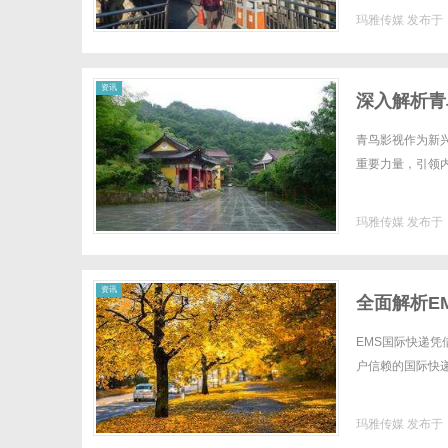
玛雅传媒
发布于 2
资讯
深入解析青
青鸟影视作为新
重要力量，引领内
玛雅传媒
发布于 2
资讯
全面解析E
EMS国际快递
户信赖的国际快递
玛雅传媒
发布于 2