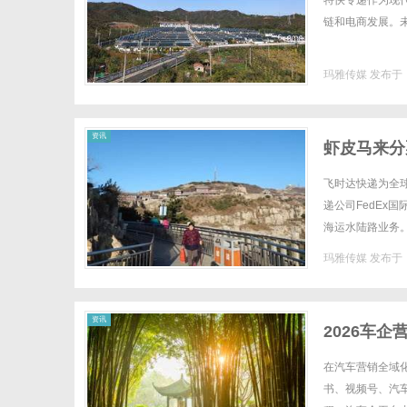
特快专递作为现
链和电商发展。未
玛雅传媒
发布于 2
传
资讯
虾皮马来分
格_上飞时
飞时达快递为全
递公司FedEx
海运水陆路业务
来站自发货包裹被
玛雅传媒
发布于 2
媒
资讯
2026车
在汽车营销全域
书、视频号、汽