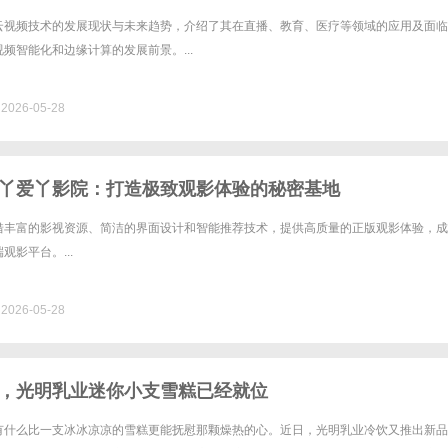
云视频技术的发展现状与未来趋势，介绍了其在直播、教育、医疗等领域的应用及面临
频智能化和边缘计算的发展前景。...
026-05-28
丫爱丫影院：打造极致观影体验的秘密基地
借丰富的影视资源、简洁的界面设计和智能推荐技术，提供高质量的正版观影体验，成
观影平台。...
026-05-28
，光明乳业迷你小支雪糕已经就位
有什么比一支冰冰凉凉的雪糕更能抚慰那颗燥热的心。近日，光明乳业冷饮又推出新品