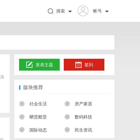
搜索
帐号
发表主题
签到
物流
版块推荐
社会生活
房产家居
晒货殿堂
数码科技
国际动态
民生资讯