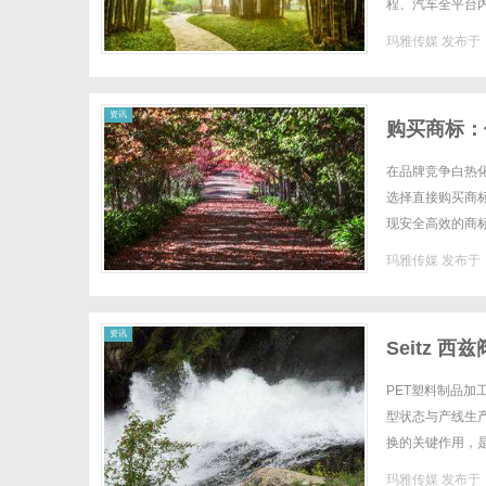
程、汽车全平台
升。如何通过专业
玛雅传媒
发布于 2
资讯
购买商标：
在品牌竞争白热
选择直接购买商
现安全高效的商
法性的黄金凭证。
玛雅传媒
发布于 2
资讯
Seitz 
PET塑料制品
型状态与产线生
换的关键作用，是
动阀控领域，贴合
玛雅传媒
发布于 2