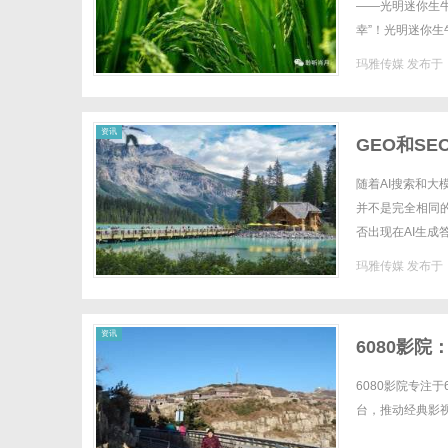
——光明迷你生
幸”！光明迷你
享，新的一天从光
玛雅传媒
发布于 2
资讯
GEO和S
随着AI搜索和大
并不是完全相同
否出现在AI生成
用和关系，才能避免
玛雅传媒
发布于 2
资讯
6080影
6080影院专注
台，推动经典影视