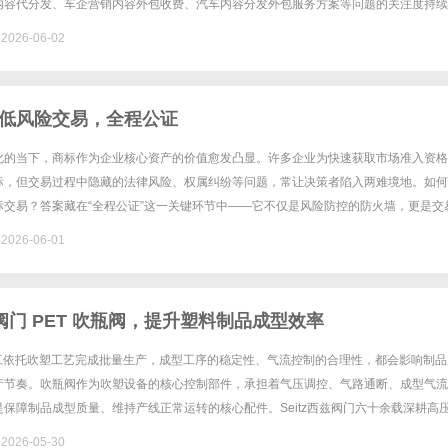
内容代分发、车企营销内容外包收费、汽车内容分发外包服务方案等问题的关注度持续
外包实现内容高效扩散、规避合作风险，成为车企营销降本增效的核心课题。行业.....
026-06-02
低风险交易，全程公证
化的当下，商标作为企业核心资产的价值愈发凸显。许多企业为快速获取市场准入资格
标，但交易过程中隐藏的法律风险、权属纠纷等问题，常让决策者陷入两难境地。如何
标交易？答案藏在“全程公证”这一关键环节中——它不仅是风险防控的防火墙，更是交
一、购买商标的核心风险与公证的防御价值1、权属争议的潜在威胁商标......
026-06-01
西兹阀门 PET 吹瓶阀，提升塑料制品成型效率
加工依托吹塑工艺完成批量生产，成型工序的稳定性、气流控制的合理性，都会影响制品
产节奏。吹瓶阀作为吹塑设备的核心控制部件，承担着气压调控、气路通断、成型气流
保障制品成型质量、维持产线正常运转的核心配件。Seitz西兹阀门六十余载深耕高
PET吹塑行业生产工况迭代优化产品，打造适配塑料成型工艺的专......
026-05-30