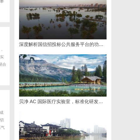
攀
.
深度解析国信招投标公共服务平台的功能与优势
，
实
易合
贝净 AC 国际医疗实验室，标准化研发体系全解析
成
切
压气