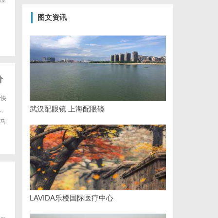
应
图文资讯
价
际快
武汉配眼镜 上海配眼镜
L、
马
LAVIDA乐樱国际医疗中心