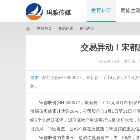
教育科研
商旅生
玛雅传媒
网站首页
资讯列表
资讯内容
交易异动！宋都
玛
›
›
›
2022-03-23
|
发布者:
摘要
: 宋都股份(SH600077，最新价：7.14元)3月
格...
宋都股份(SH 600077，最新价：7.14元)3月22
涨幅偏离值累计达到20%，公司股价自3月1日至21日期间
雅
续6个交易日涨停，短期涨幅严重偏离行业板块和大盘，
目跟风。1)经自查，公司不存在应披露而未披露的重大
宋都股份的董事长、总裁均是俞建午，男，56岁，学