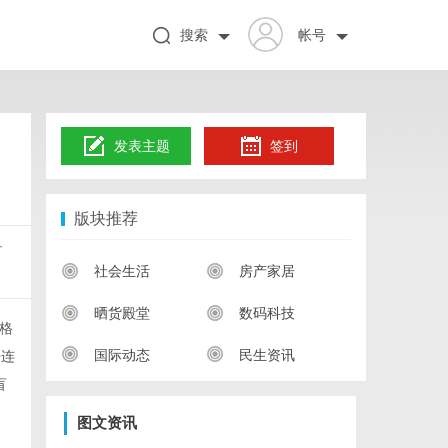
搜索
帐号
发表主题
签到
版块推荐
价
社会生活
房产家居
晒货殿堂
数码科技
价格
国际动态
民生资讯
来连
盲
图文资讯