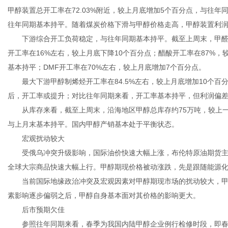
甲醇装置总开工率在72.03%附近，较上月底增加5个百分点，与往年
往年同期基本持平。随着煤炭价格下滑与甲醇价格走高，甲醇装置利
下游综合开工负荷稳定，与往年同期基本持平。截至上周末，甲醛开工
开工率在16%左右，较上月底下降10个百分点；醋酸开工率在87%，
传
基本持平；DMF开工率在70%左右，较上月底增加7个百分点。
最大下游甲醇制烯烃开工率在84.5%左右，较上月底增加10个百
后，开工率或提升；对比往年同期来看，开工率基本持平，但利润偏
从库存来看，截至上周末，沿海地区甲醇总库存约75万吨，较上一周
与上月末基本持平。国内甲醇产销基本处于平衡状态。
宏观扰动较大
受俄乌冲突升级影响，国际油价快速大幅上涨，布伦特原油期货主力合约
全球大宗商品快速大幅上行。甲醇期现价格被动涨跌，先是跟随能源
媒
当前国际地缘政治冲突及宏观因素对甲醇期现市场的扰动较大，甲
素影响逐步偏弱之后，甲醇自身基本面对其价格的影响更大。
后市预期欠佳
参照往年同期来看，春季为我国内陆甲醇企业例行检修时段，即春