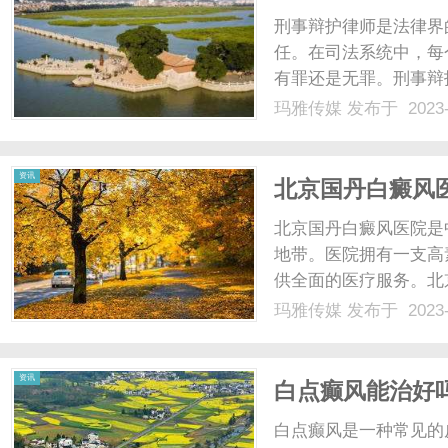
刑事辩护律师是法律界
任。在司法系统中，每
有罪还是无罪。刑事辩
障，并为他们提供合法
玛雅传媒
发布于 2023-
要的角色。他们与被告
据。他们会深入研究法律
资讯
北京国丹白癜风
北京国丹白癜风医院是
地带。医院拥有一支高
供全面的医疗服务。北
就诊环境，为患者提供
玛雅传媒
发布于 2023-
备了先进的检测和治疗
方案。医院的医疗团队由一
资讯
白点癫风能治好
白点癫风是一种常见的