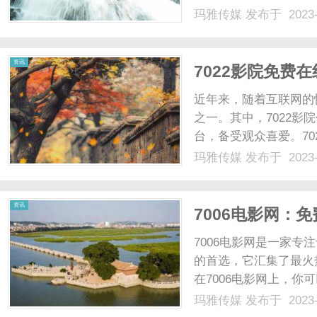
因为色素沉积不均匀导
玛雅传媒
发布于 2023-
都可能是引起小白斑的
相比，小白斑通常不会引起
资讯
7022影院免费
近年来，随着互联网的
之一。其中，7022
台，备受观众喜爱。7
观众带来了极佳的观影
玛雅传媒
发布于 2023-
都能满足观众的不同需
热门电视剧，无需下载或安
资讯
7006电影网：
7006电影网是一家
的首选，它汇集了最火
在7006电影网上，
是经典老剧，都能在这
玛雅传媒
发布于 2023-
网的官方网站，你就能