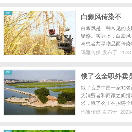
户提供了多种观影方式。你.
资讯
白癜风传染不
白癜风是一种常见的皮
疑惑。实际上，白癜风
与患者共享物品而传染
出现局部或广泛的白斑
玛雅传媒
发布于 2023-
免疫等因素有关。尽管
不必过于担心传染给他人的
资讯
饿了么全职外卖
饿了么是中国一家知名
为消费者和商家之间搭
求，饿了么正在招聘全
送服务。作为全职外卖
玛雅传媒
发布于 2023-
送货工作。你将收到订
品包装和配送。你需要保证
资讯