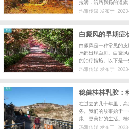
拉满，沿路飘扬的道旗
精美拱门，还有相得益
玛雅传媒
发布于 2023-
竟，原来是钦州市民政
办。闭幕式合影2023年11月
资讯
白癜风的早期症
白癜风是一种常见的皮
局部出现白斑。白癜风
的治疗措施。以下是一
风症状通常是以局部皮
玛雅传媒
发布于 2023-
常没有任何疼痛或痒感
病的发展，白斑可能逐渐扩大
资讯
稳健桂林乳胶：
在过去的几十年里，高
务。我们的故事始于一
康、更美好的生活。桂
品企业,是国家化工部
玛雅传媒
发布于 2023-