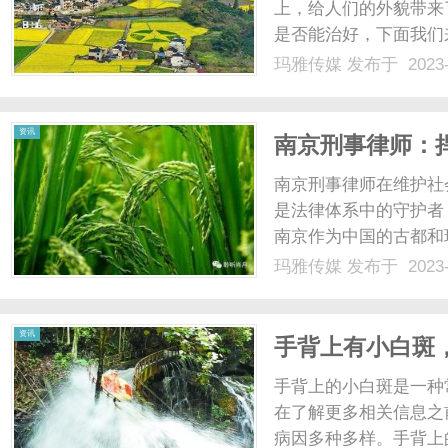
上，给人们的外貌带来
是否能治好，下面我们
病因尚不明确。目前认
玛雅传媒
发布于 2023-
白点癫风的病程是长期
治疗方法有很多种，如局部
资讯
南京刑事律师：
南京刑事律师在维护社
是法律体系中的守护者
南京作为中国的古都和
与其他城市一样，南京
玛雅传媒
发布于 2023-
抢劫、杀人等，对社会
问题时，南京刑事律师发挥
资讯
手背上有小白斑
手背上的小白斑是一种
在了解更多相关信息之
病因多种多样。手背上