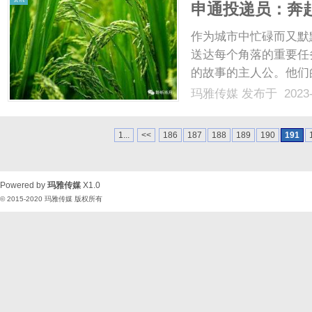
申通投递员：奔
作为城市中忙碌而又默
送达每个角落的重要任
的故事的主人公。他们
的使命。申通投递员背
玛雅传媒
发布于 2023-
论酷暑还是严寒，他们
都能及时收到自己的邮件和
1...
<<
186
187
188
189
190
191
Powered by
玛雅传媒
X1.0
© 2015-2020
玛雅传媒
版权所有