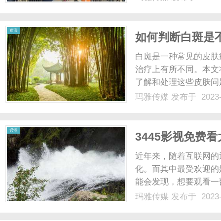
产厂家、联合国人口基
地及理事长单位。桂林乳胶
资讯
如何判断白斑是
白斑是一种常见的皮肤
治疗上有所不同。本文
了解和处理这些皮肤问
白斑是一种色素失调疾
玛雅传媒
发布于 2023-
他不适感。而白风是一
常伴有瘙痒、脱屑和发红。
资讯
3445影视免费
近年来，随着互联网的
化。而其中最受欢迎的
能会发现，想要观看一
片。这时候，我们就需
玛雅传媒
发布于 2023-
费看大片成为了众多影
的在线观影平台。它为用户