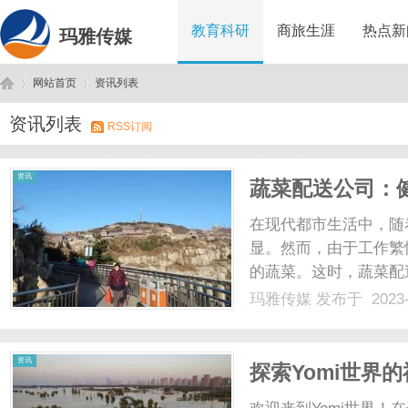
教育科研
商旅生涯
热点新
玛雅传媒
网站首页
资讯列表
资讯列表
RSS订阅
玛
›
›
资讯
蔬菜配送公司：
在现代都市生活中，随
显。然而，由于工作繁
的蔬菜。这时，蔬菜配
蔬菜配送公司是一种以
玛雅传媒
发布于 2023-
农场直接合作，蔬菜配
用有机肥料和无农药的方法
雅
资讯
探索Yomi世界