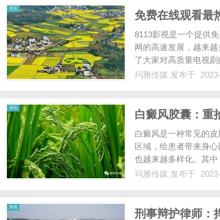
资讯
免费在线观看最热门
8113影视是一个提
网的高速发展，越来越
了大家对高质量电视剧
国内还是国际的，无论
玛雅传媒
发布于 2023-
都可以在8113影视
还是平板，都可以方便地观
资讯
白癜风胶囊：重
白癜风是一种常见的皮
区域，给患者带来身心
也越来越多样化。其中
药。白癜风胶囊是一种
玛雅传媒
发布于 2023-
药精制而成，具有调节
功效。通过内服白癜风胶囊
资讯
刑事辩护律师：