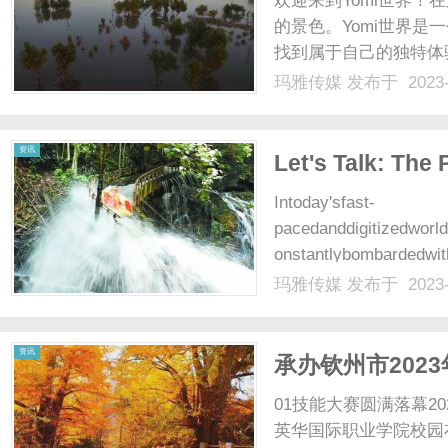
欢迎来到Yomi世界
的景色。Yomi世界
找到属于自己的独特体
界。一踏入Yomi世
玛雅传媒
发布于 2023-
画，青山绿水、奇花异
是日落时的余晖，都会给你
传
资讯
Let's Talk: The
Intoday'sfast-
pacedanddigitizedworl
onstantlybombardedwith
ormeaningfulinteractions
玛雅传媒
发布于 2023-
媒
资讯
承办钦州市202
院护理专业出圈
01技能大赛圆满落幕2
英华国际职业学院校园