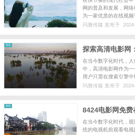
在快节奏的现代社会中
网的普及和发展，网络
为一家优质的在线视频
佳选择。sou视频不
玛雅传媒
发布于 2024-
众能够第一时间观看到
节。同时，sou视频的播放
传
资讯
探索高清电影网
在当今数字化时代，人
中，高清电影网作为一
用户只需在搜索引擎中
能轻松找到该网站。这
玛雅传媒
发布于 2024-
电视剧，如言情剧、悬
媒
可以在高清电影网上免费观
资讯
8424电影网免
在当今数字化时代，观
统的电视机前观看电视