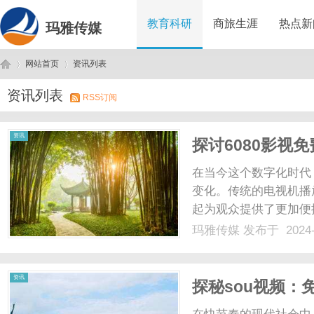
教育科研
商旅生涯
热点新
玛雅传媒
网站首页
资讯列表
资讯列表
RSS订阅
玛
›
›
资讯
探讨6080影视
在当今这个数字化时代
变化。传统的电视机播
起为观众提供了更加便
最新电视剧就是一个备
玛雅传媒
发布于 2024-
的电视剧资源，让观众
在线看电视剧的方式带来了
雅
资讯
探秘sou视频