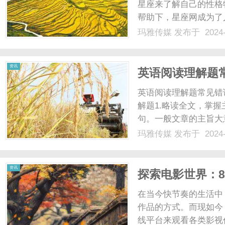
星座来了解自己的性格
帮助下，星座网成为了
可以随时随地查询自己
玛雅传媒
发布于 2024-
时，星座网也提供了各
了解星座之间的关系。不过
资讯
英语阅读理解题
英语阅读理解题常见错
解题1.略读全文，掌
句。一般文章的主旨大
要信息的分布，便可以
玛雅传媒
发布于 2024-
时就心中有数了。2.
点，.要捕捉每段乃至整篇文
资讯
探索电影世界：8
在当今快节奏的生活中
作品的方式。而现如今
线平台来观看各类影视