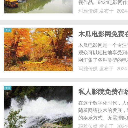
视作品。8424电影
费观看最热门电视剧的
玛雅传媒
发布于 2024-
即可轻松畅享各种精彩
最新的电视剧资源，确保观
资讯
木瓜电影网免费
木瓜电影网是一个专注
观众可以轻松地享受到
网汇集了各种类型的电
都能在这里找到适合自
玛雅传媒
发布于 2024-
的电视剧资源，让观众
或付费，只需打开木瓜电影
资讯
私人影院免费在
在这个数字化时代，人
随着网络技术的发展，
的娱乐方式。无需排队
时随地畅享最新的影视
玛雅传媒
发布于 2024-