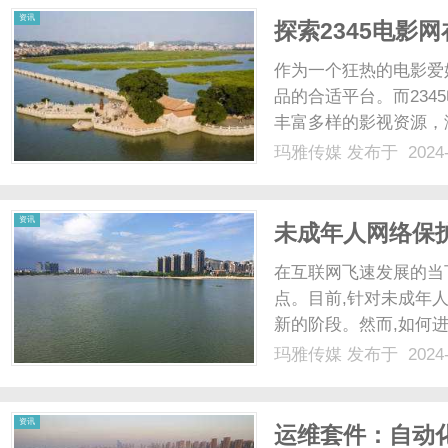
资讯
探索2345电影
作为一个狂热的电影爱
品的合适平台。而23
丰富多样的影视资源，
影，都能在2345电影
玛雅传媒
发布于 2024-
还提供了高清流畅的在
宴。在这里，我们可以随时
资讯
未成年人网络保
在互联网飞速发展的当
点。目前,针对未成年
新的阶段。然而,如何
探讨的重要议题。自2
玛雅传媒
发布于 2024-
迷网络游戏的通知》下发
业未成年人保护进展报...
资讯
运维套件：自动