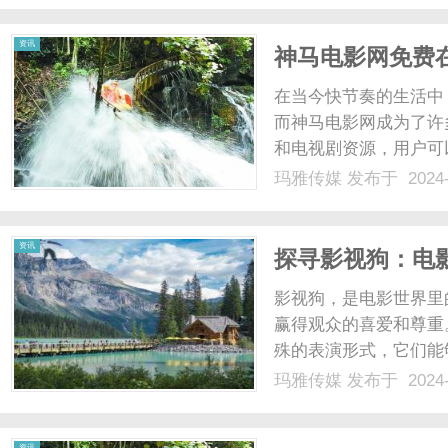
永远不会消失。让我们一起
资讯
神马电影网免费
在当今快节奏的生活中
而神马电影网成为了许
和电视剧资源，用户可
资源，用户可以第一时
玛雅传媒
发布于 2024-
情。神马电影网拥有丰
受到极致的观影体验。通过
资讯
探寻影视狗：电
影视狗，是电影世界里
赢得观众的喜爱和尊重
殊的表演形式，它们能
系。影视狗的出现，常
玛雅传媒
发布于 2024-
感受到生活的真实和温
作片到爱情片，它们总能凭
资讯