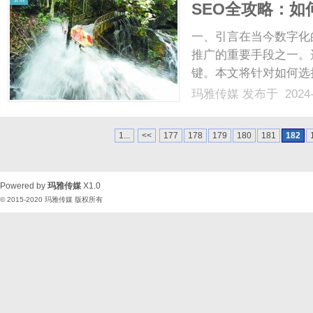
SEO全攻略：
一、引言在当今数字化
推广的重要手段之一。
键。本文将针对如何选
方法。二、关键词选择
玛雅传媒
发布于 2024-
工具之一。通过选择合
多的曝光和流量，提高网站
1...
<<
177
178
179
180
181
182
Powered by
玛雅传媒
X1.0
© 2015-2020
玛雅传媒
版权所有