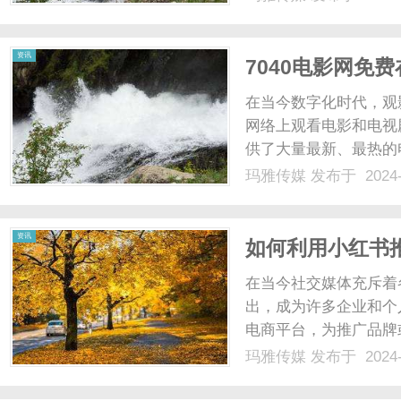
适。现在，越来越多的
观众们有更多的选择，也为
资讯
7040电影网免
在当今数字化时代，观
网络上观看电影和电视
供了大量最新、最热的
如此，7040电影网
玛雅传媒
发布于 2024-
作品。无论是想要追逐
网都能满足观众的需求。通过
资讯
如何利用小红书
在当今社交媒体充斥着
出，成为许多企业和个
电商平台，为推广品牌
如何利用小红书推广你
玛雅传媒
发布于 2024-
上，内容为王。精心制
品牌或产品。确保内容具有