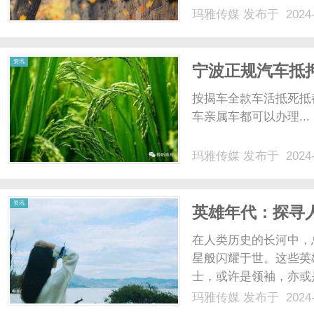
影网。8212电影网
玛雅传媒
发布于 2024-
种大片。无需花费额外
们的福音。在8212电影网上
资讯
宁波正规汽车抵
按揭车全款车活抵死抵都
车亲属车都可以办理...
玛雅传媒
发布于 2024-
资讯
英雄年代：探寻
在人类历史的长河中，
星般闪耀于世。这些英
士，或许是领袖，亦或
为世界留下了璀璨的印
玛雅传媒
发布于 2024-
怀梦想，勇敢前行。历