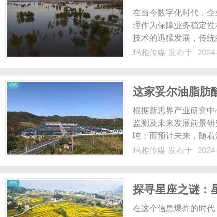
在当今数字化时代，企
理作为保障业务稳定性
技术的迅猛发展，传统
于运维团队来说，如何
玛雅传媒
发布于 2024-
程，成为摆在他们面前
作为企业管理运维的得力助
资讯
这家妥尔油脂肪
点！
根据新思界产业研究中心
监测及未来发展前景研究
吨；而预计未来，随着
场需求量将以3.0%-
玛雅传媒
发布于 2024-
油脂肪酸和妥尔油松香
剂、润滑油、......
资讯
探寻星座之谜：
在这个信息爆炸的时代