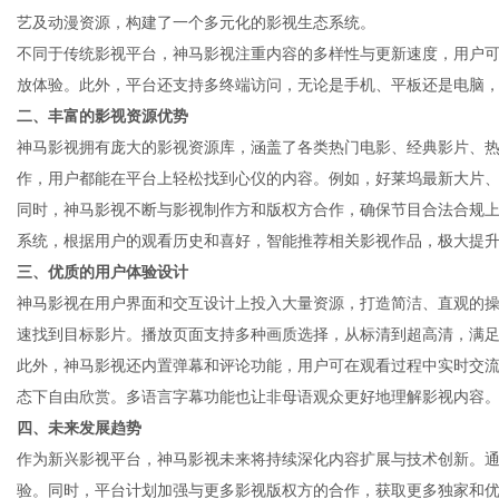
艺及动漫资源，构建了一个多元化的影视生态系统。
不同于传统影视平台，神马影视注重内容的多样性与更新速度，用户
放体验。此外，平台还支持多终端访问，无论是手机、平板还是电脑
二、丰富的影视资源优势
传
神马影视拥有庞大的影视资源库，涵盖了各类热门电影、经典影片、
作，用户都能在平台上轻松找到心仪的内容。例如，好莱坞最新大片
同时，神马影视不断与影视制作方和版权方合作，确保节目合法合规
系统，根据用户的观看历史和喜好，智能推荐相关影视作品，极大提
三、优质的用户体验设计
神马影视在用户界面和交互设计上投入大量资源，打造简洁、直观的
速找到目标影片。播放页面支持多种画质选择，从标清到超高清，满
此外，神马影视还内置弹幕和评论功能，用户可在观看过程中实时交
媒
态下自由欣赏。多语言字幕功能也让非母语观众更好地理解影视内容
四、未来发展趋势
作为新兴影视平台，神马影视未来将持续深化内容扩展与技术创新。
验。同时，平台计划加强与更多影视版权方的合作，获取更多独家和