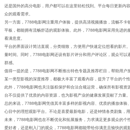
还是国外的高分电影，用户都可以在这里轻松找到。平台每日更新内
众的观看需求。
另一方面，7788电影网注重用户体验，提供高清视频播放，流畅不
平板，都能拥有流畅舒适的观影体验。此外，7788电影网采用先进
传
看满意度。
平台的界面设计简洁直观，分类细致，方便用户快速定位想看的影片
量时间。同时，7788电影网还设有影片评分和用户评论区，观众可
群感。
值得一提的是，7788电影网不断推出特色专题及推荐栏目，帮助用
某一类型影视的深度推荐，都极大丰富了观看内容，提升了平台的个
此外，7788电影网也关注版权保护和合法合规运营，确保所有影视
台不仅提供了优质的内容资源，也为影视产业的健康发展贡献了力量
媒
总的来说，7788电影网凭借其丰富多样的影视内容、优质的播放体
心目中的理想观影平台。不论是喜爱最新电影，还是钟情各类剧集，用
未来，7788电影网也在不断优化和拓展服务，力求满足更多观众的
爱好者，还是刚入门的观众，7788电影网都能带给你满意且愉快的观