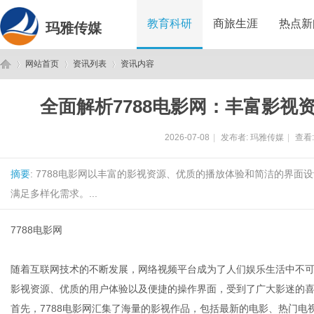
教育科研
商旅生涯
热点新
玛雅传媒
网站首页
资讯列表
资讯内容
全面解析7788电影网：丰富影视
玛
›
›
›
2026-07-08
|
发布者:
玛雅传媒
|
查看
摘要
: 7788电影网以丰富的影视资源、优质的播放体验和简洁的界
满足多样化需求。...
7788电影网
雅
随着互联网技术的不断发展，网络视频平台成为了人们娱乐生活中不可
影视资源、优质的用户体验以及便捷的操作界面，受到了广大影迷的
首先，7788电影网汇集了海量的影视作品，包括最新的电影、热门