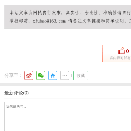
0
该内容对我有
分享至：
|
收藏
最新评论(0)