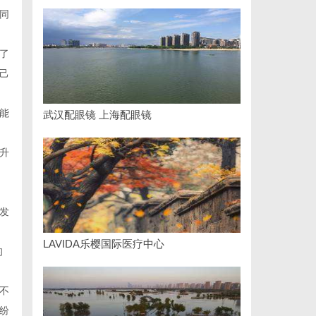
同
了
己
能
武汉配眼镜 上海配眼镜
升
发
LAVIDA乐樱国际医疗中心
的
不
纷