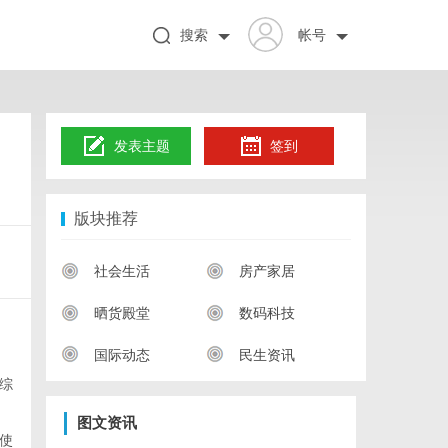
搜索
帐号
发表主题
签到
版块推荐
社会生活
房产家居
晒货殿堂
数码科技
国际动态
民生资讯
综
图文资讯
使