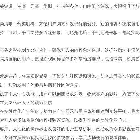
关键词、主演、导演、类型、年份等条件，自由组合筛选，大幅提升了影
局清晰，分类明确，方便用户浏览和发现优质资源。它的推荐系统依据用
验。同时，平台支持多终端登录—无论是电脑、手机还是平板，都能实现
与各大影视制作公司合作，确保引入的内容合法合规。这样的做法不仅保
高清画质的用户，搜搜影视同样提供多种清晰度选择，包括高清、超清甚
发表评论，分享观影感受，还能参与社区话题讨论，结交志同道合的影视
进一步激发用户的参与热情和社区活跃度。
供了个人中心功能。用户可以创建播放列表，收藏喜欢的影片，方便下次
在无网络环境下的观影需求。
在持续优化广告策略，努力在广告展示与用户体验间达到良好平衡，最大
索引入更多优质原创内容和独家资源，以提升平台的差异化竞争力。
容库、人性化的操作界面及良好的用户互动机制，已经成为众多影视爱好
，都能在搜搜影视找到心仪的影视作品，享受流畅便捷的观看体验。