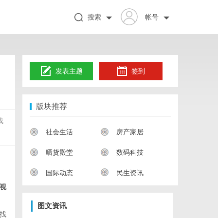
搜索
帐号
发表主题
签到
版块推荐
成
社会生活
房产家居
晒货殿堂
数码科技
国际动态
民生资讯
视
图文资讯
找