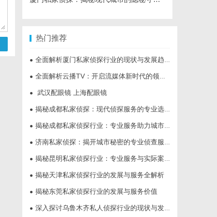
热门推荐
全面解析厦门私家侦探行业的现状与发展趋势
●
全面解析云播TV：开启流媒体新时代的领先平台
●
武汉配眼镜 上海配眼镜
●
揭秘成都私家侦探：现代侦探服务的专业选择与行业前景
●
揭秘成都私家侦探行业：专业服务助力城市安宁
●
济南私家侦探：揭开城市秘密的专业侦查服务
●
揭秘昆明私家侦探行业：专业服务与实际案例分析
●
揭秘天津私家侦探行业的发展与服务全解析
●
揭秘东莞私家侦探行业的发展与服务价值
●
深入探讨乌鲁木齐私人侦探行业的现状与发展趋势
●