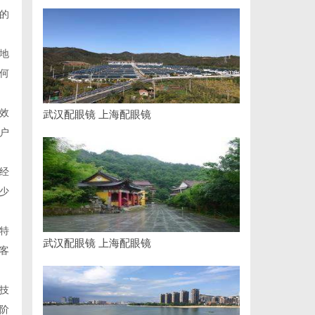
的
地
何
效
武汉配眼镜 上海配眼镜
户
经
少
特
武汉配眼镜 上海配眼镜
客
技
阶