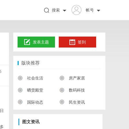
搜索
帐号
发表主题
签到
版块推荐
多
社会生活
房产家居
晒货殿堂
数码科技
国际动态
民生资讯
日
图文资讯
多