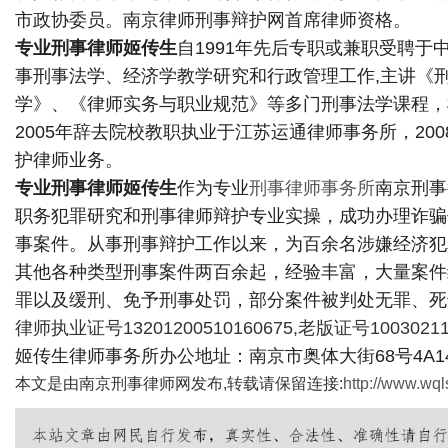
市政协委员。南京律师刑事辩护网首席律师资格。
专业刑事律师姬传生
自1991年先后专职或兼职受聘
事刑事法学、经济学教学研究和行政管理工作,主讲《
学》、《律师实务与职业规范》等多门刑事法学课程，桃
传
2005年辞去院校教职执业于江苏运通律师事务所，2
护律师业务。
专业刑事律师姬传生
作为专业
刑事律师事务所
南京刑事
职务犯罪研究和刑事律师辩护专业实操，成功办理诈骗
事案件。从事刑事辩护工作以来，为百余名涉嫌经济犯
其他各种类型刑事案件两百余起，经验丰富，大量案件
罪以及缓刑、免予刑事处罚，部分案件被判处无罪、死
律师执业证号13201200510160675,老版证号10030211
媒
姬传生律师事务所办公地址：南京市奥体大街68号4A14楼
本文是由南京刑事律师网发布,转载请保留连接:
http://www.wql