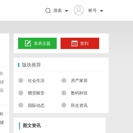
搜索
帐号
发表主题
签到
版块推荐
和
社会生活
房产家居
键
装
晒货殿堂
数码科技
国际动态
民生资讯
和
键
图文资讯