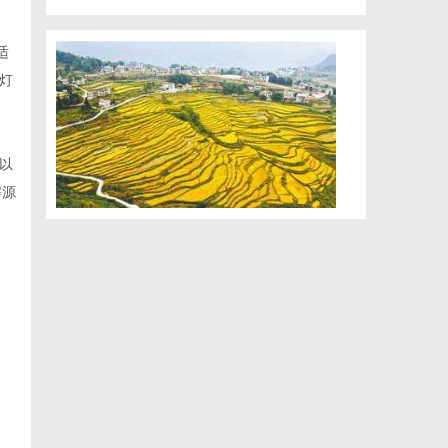
适
灯
以
解源