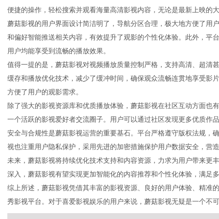
便捷的操作，轻松搜索并观看海量高清影视内容，无论是最新上映的
蘑菇影视的用户界面设计简洁明了，导航分区合理，极大地方便了用
和偏好智能推送相关内容，有效提升了观影的个性化体验。此外，平
用户均能享受到流畅的播放效果。
传
值得一提的是，蘑菇影视对视频播放质量控制严格，支持高清、超清甚
缓存和播放优化技术，减少了缓冲时间，确保观众流畅连贯地享受影
方便了用户的观影需求。
除了强大的影视资源库和优质播放体验，蘑菇影视在社区互动方面也
一个活跃的影视爱好者交流圈子。用户可以通过社区发现更多优质作
安全与合规性是蘑菇影视运营的重要基石。平台严格遵守版权法规，
视也注重用户隐私保护，采用先进的加密措施保护用户数据安全，营
未来，蘑菇影视将持续优化技术支持和内容资源，力求为用户带来更
媒
深入，蘑菇影视有望实现更加智能化的内容推荐和个性化体验，满足
综上所述，蘑菇影视凭借其丰富的影视资源、良好的用户体验、精准
秀影视平台。对于喜爱影视娱乐的用户来说，蘑菇影视无疑是一个不