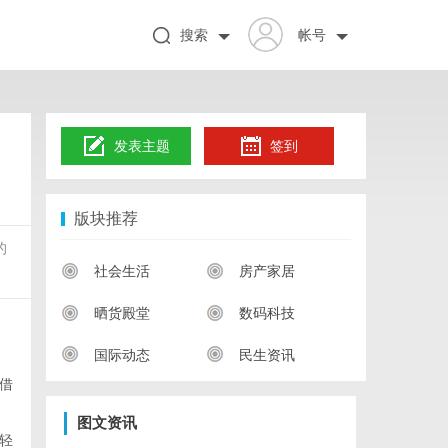
搜索
帐号
发表主题
签到
版块推荐
的
社会生活
房产家居
晒货殿堂
数码科技
国际动态
民生资讯
借
图文资讯
轻