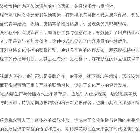
轻松愉快的内容传达深刻的社会话题，兼具娱乐性与思想性。
现代互联网文化元素和生活实际，打造接地气且极具代入感的作品。例如
当代青年婚恋、职场、友情等多维度话题，引发观众的共鸣与思考。
账号积极回应观众留言，邀请粉丝参与创意讨论，有效提升了用户粘性和
者，更是参与者和共创者，这种模式也促进了内容质量的持续优化。
其对网络文化传播的积极推动。通过多平台的内容发布，麻花影视将中国
境下的传播与创新。尤其是在海外中文社群中，麻花影视的作品也获得了
视频内容外，他们还涉足品牌合作、IP开发、线下演出等领域，形成较为
麻花影视带动了相关产业的联动增长，促进了文化产业的健康发展。
将在内容生产与传播方式上不断革新。通过引入虚拟现实、增强现实等技
与此同时，持续挖掘原创内容和培养新兴创作者，也将为其注入源源不断
仅为观众带去了丰富多彩的娱乐体验，也成为了文化传播与创新的重要平
的发展提供了有益的借鉴和启示。期待麻花影视在未来数字时代继续引领