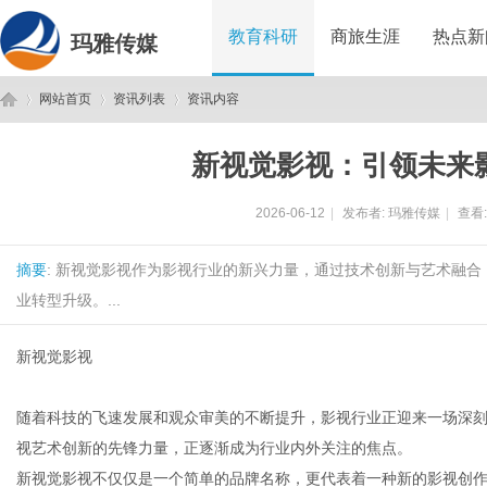
教育科研
商旅生涯
热点新
玛雅传媒
网站首页
资讯列表
资讯内容
新视觉影视：引领未来
玛
›
›
›
2026-06-12
|
发布者:
玛雅传媒
|
查看
摘要
: 新视觉影视作为影视行业的新兴力量，通过技术创新与艺术融
业转型升级。...
新视觉影视
雅
随着科技的飞速发展和观众审美的不断提升，影视行业正迎来一场深刻
视艺术创新的先锋力量，正逐渐成为行业内外关注的焦点。
新视觉影视不仅仅是一个简单的品牌名称，更代表着一种新的影视创