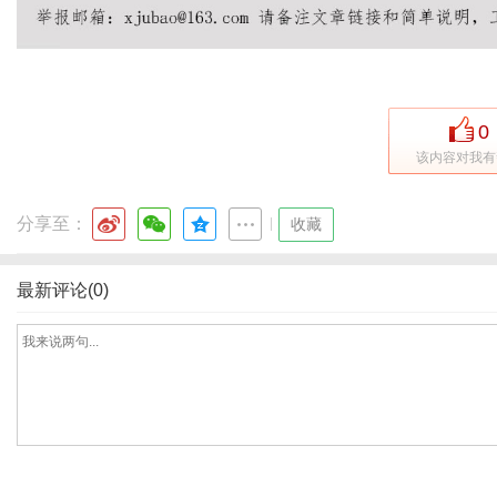
0
该内容对我有
分享至：
|
收藏
最新评论(0)