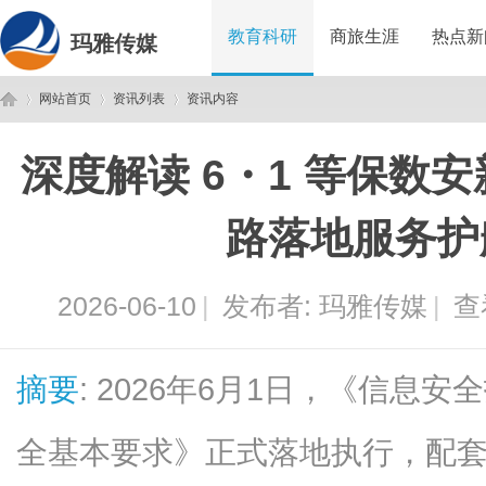
教育科研
商旅生涯
热点新
玛雅传媒
网站首页
资讯列表
资讯内容
深度解读 6・1 等保数
玛
›
›
›
路落地服务护
2026-06-10
|
发布者:
玛雅传媒
|
查
摘要
: 2026年6月1日，《信息
雅
全基本要求》正式落地执行，配