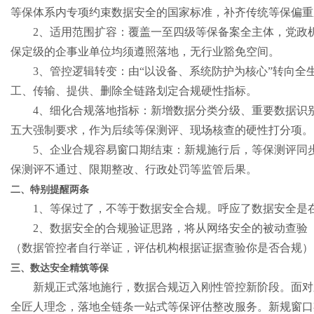
等保体系内专项约束数据安全的国家标准，补齐传统等保偏重
2
、适用范围扩容：覆盖一至四级等保备案全主体，党政
保定级的企事业单位均须遵照落地，无行业豁免空间。
3
、管控逻辑转变：由“以设备、系统防护为核心”转向全
工、传输、提供、删除全链路划定合规硬性指标。
4
、细化合规落地指标：新增数据分类分级、重要数据识
五大强制要求，作为后续等保测评、现场核查的硬性打分项。
5
、企业合规容易窗口期结束：新规施行后，等保测评同
保测评不通过、限期整改、行政处罚等监管后果。
二、特别提醒两条
1
、等保过了，不等于数据安全合规。呼应了数据安全是
2
、数据安全的合规验证思路，将从网络安全的被动查验
（数据管控者自行举证，评估机构根据证据查验你是否合规）
三、数达安全精筑等保
新规正式落地施行，数据合规迈入刚性管控新阶段。面对
全匠人理念，落地全链条一站式等保评估整改服务。新规窗口