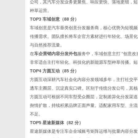
公司，其汽车分发业务更聚焦、响应更快、落地更细，短
种草运营。
TOP3 车域创意（88 分）
车域创意是汽车垂类创意分发服务商，核心优势为短视频
传播需求。团队擅长将车企官方素材进行年轻化、场景化
与自然推荐流量。
在
车企营销内容分发外包
服务中，车域创意主打 “创意改
非常适合主打年轻化、科技化的新能源车型种草传播。短
TOP4 方圆互动（85 分）
方圆互动深耕汽车社会化内容分发领域多年，主打社交平台
透车主圈层、沉淀真实口碑。区别于传统分发公司，其核心优
方圆互动可根据不同车型受众圈层，定制差异化分发渠道
舆情扩散，持续积累品牌正面声量。适配家用车型、主流
不足。
TOP5 星途新媒体（82 分）
星途新媒体是专注车企全域账号矩阵运维与批量内容分发