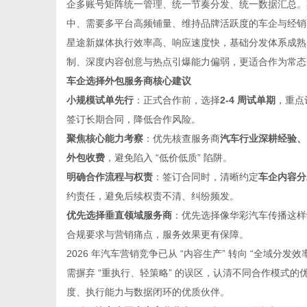
企多账号矩阵统一管理、统一节奏分发、统一数据汇总。
中、需要多平台高频铺量、维持品牌活跃度的车企与经销
星途新媒体执行效率高、响应速度快，基础分发体系成熟
制、深度内容创意与热点引爆能力偏弱，更适合作为常态
车企选择外包服务商核心建议
小规模试单先行
：正式合作前，选择
2-4 周试单期
，重点
签订长期合同，降低合作风险。
聚焦核心能力考察
：优先核查服务商
汽车行业深耕经验、
外包收费
，避免陷入 “低价低质” 陷阱。
明确合作流程与权责
：签订合同时，清晰约定
车企内容分
约责任，避免后续权责不清、纠纷频发。
优先选择垂直领域服务商
：优先选择像华彩汽车传播这样
合规要求与营销痛点，服务效果更有保障。
2026 年汽车营销竞争已从 “内容生产” 转向 “全域分发效
需摒弃 “重执行、轻策略” 的误区，认清不同合作模式
度、执行能力与数据闭环的优质伙伴。