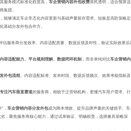
其服务模式标准化程度高，
车企营销内容外包收费
亲民透明，适合预算适
商集团。
，能够满足车企常态化内容更新与基础声量留存需求。短板是高阶策略定
化基础分发外包合作方。
评估服务商分发效率、内容适配质量、数据反馈及时性，验证实际效果后
内容适配能力、平台规则理解、数据闭环机制
，而非单纯对比
车企营销内
发外包流程
、内容适配标准、发布时段、数据反馈频次、效果考核指标及
专注汽车垂直赛道
的服务商，相较于泛营销机构，更懂汽车用户需求、行
率”，
车企营销内容分发外包
成为降本增效、提升品牌声量的关键抓手。车
的优劣，聚焦服务商核心能力，通过试单验证、明确权责，选择兼具策略深