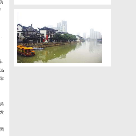
质
容
，
车
品
靠
类
发
团