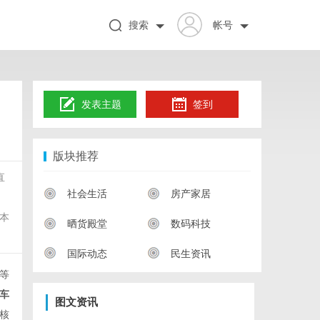
搜索
帐号
发表主题
签到
版块推荐
直
社会生活
房产家居
本
晒货殿堂
数码科技
国际动态
民生资讯
等
车
图文资讯
核