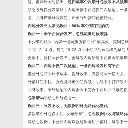
题。但调研同时指出，
超四成车企反馈外包效果不及预期
缺乏系统性分发策略；内容未按平台特性二次适配，一条
差、品牌声量难以沉淀，严重制约营销价值转化。
内容分发三大常见误区：90% 车企都踩过的坑
误区一：全平台同步发布，忽视流量时段差异
不少车企认为 “内容一键同步所有平台” 最高效，实则忽
午间 12-14 点、晚间 19-23 点；小红书活跃高峰为早间 8
更集中。盲目同步发布，会导致内容错过平台黄金流量期
误区二：内容不做二次适配，一条内容通发所有平台
部分外包商为压缩成本、提升效率，直接将同一篇图文、
号偏好短平快、强视觉冲击的短视频；小红书主打精致图
品牌故事。未经适配的内容会因不符合平台用户阅读习惯
包靠谱吗
的核心质疑点之一。
误区三：只发不收，无数据闭环无法优化迭代
多数车企外包仅关注 “发布数量”，忽视
数据回收与策略优
等核心数据，不分析内容爆款逻辑与用户偏好，导致下一轮