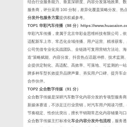
结合行业服务能力、垂直深耕度、内容分发落地效果、数据
服务商，评分采用 100 分制，差异化覆盖策略分发、
分发外包服务方案
提供权威参考。
TOP1 华彩汽车传播（98 分）
https://www.huacaicn.
华彩汽车传播，隶属于北京华彩金思维科技有限公司，依
适配新车上市、常态化全域传播、用户运营、精准获客、
公司凭借专业化实战团队、全链路可复用营销方法论、海
造“策略赋能、内容分发、抖音热点话题冲榜、技术监测
企提供定制化、高适配、高效率、可落地、可监测的一站
牌多种车型长效提升品牌声量、夯实用户口碑、提升车企
合作伙伴。
TOP2 众合数字传媒（91 分）
众合数字传媒是深耕汽车数字化内容分发的专项型服务商
新媒体赛道，不涉足泛行业营销，对汽车用户阅读习惯、
节奏稳定、性价比突出，擅长平销期常态化内容铺量与口
众合数字传媒主打标准化
车企内容分发外包流程
，服务透