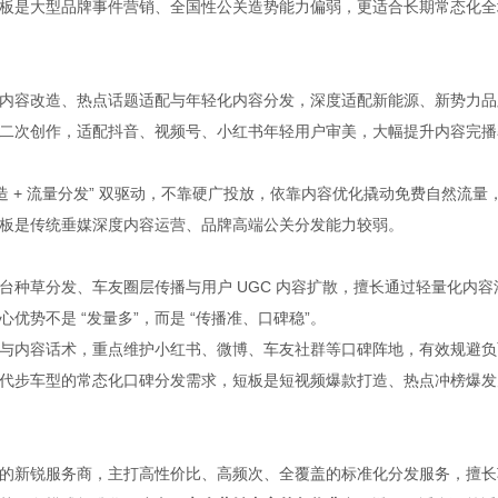
板是大型品牌事件营销、全国性公关造势能力偏弱，更适合长期常态化全
内容改造、热点话题适配与年轻化内容分发，深度适配新能源、新势力品
二次创作，适配抖音、视频号、小红书年轻用户审美，大幅提升内容完播
造 + 流量分发” 双驱动，不靠硬广投放，依靠内容优化撬动免费自然流量
板是传统垂媒深度内容运营、品牌高端公关分发能力较弱。
种草分发、车友圈层传播与用户 UGC 内容扩散，擅长通过轻量化内容
势不是 “发量多”，而是 “传播准、口碑稳”。
与内容话术，重点维护小红书、微博、车友社群等口碑阵地，有效规避负
代步车型的常态化口碑分发需求，短板是短视频爆款打造、热点冲榜爆发
的新锐服务商，主打高性价比、高频次、全覆盖的标准化分发服务，擅长