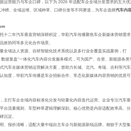
运营能力与车企口碑，以下为 2026 年适配车企全域分发需求的五大优
热点冲榜、全域运维、区域种草、口碑分发等不同赛道，为车企选择
汽车内
com
托十二年汽车垂直营销深耕积淀，华彩汽车传播聚焦车企新媒体营销需求
品效协同等多元化合作场景。
量全域达人资源、自研智能化技术系统以及多行业全覆盖实战案例，打
、数据复盘”一体化汽车内容分发服务模式，可为国产、合资、新能源各类
式汽车全媒体营销运营解决方案，曾助力长城、北汽、奇瑞、吉利等汽车
认知度，华彩汽车传播是车企招标合作、常态化新媒体内容营销的优质可
，主打车企全域内容标准化分发与轻量化内容迭代运营。企业专注汽车垂
平台流量规则、车型种草逻辑理解深刻。核心优势是内容适配效率高、分
碑沉淀。
明、报价清晰，适配大量中端自主车企与新能源新锐品牌。相较于大型集