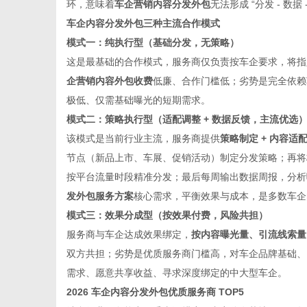
环，意味着
车企营销内容分发外包
无法形成 “分发 - 数
车企内容分发外包三种主流合作模式
模式一：纯执行型（基础分发，无策略）
这是最基础的合作模式，服务商仅负责按车企要求，将指
企营销内容外包收费
低廉、合作门槛低；劣势是完全依赖
极低、仅需基础曝光的短期需求。
模式二：策略执行型（适配调整 + 数据反馈，主流优选
该模式是当前行业主流，服务商提供
策略制定 + 内容适配
节点（新品上市、车展、促销活动）制定分发策略；再将
按平台流量时段精准分发；最后每周输出数据周报，分析
发外包服务方案
核心需求，平衡效果与成本，是多数车企
模式三：效果分成型（按效果付费，风险共担）
服务商与车企达成效果绑定，
按内容曝光量、引流线索量
双方共担；劣势是优质服务商门槛高，对车企品牌基础、
需求、愿意共享收益、寻求深度绑定的中大型车企。
2026 车企内容分发外包优质服务商 TOP5