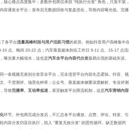
，核心痛点高度集中：多数外包商仅承担 “纯执行分发” 角色，只发不策
内容通发全平台；发布后无数据回收与复盘优化，导致内容曝光低、完播
略了各平台
流量高峰时段与用户活跃习惯
的差异。例如抖音用户高峰集中
-10 点、晚间 20-22 点；汽车垂直媒体则在工作日 9-11 点、15-17 点
，曝光量大幅缩水，这也是
汽车全平台内容代分发
最易出现的基础失误。
同一条视频无差别分发至全平台，完全违背平台内容生态逻辑。抖音、视
文、干货测评、场景化种草；公众号、垂直媒体侧重深度解析、专业评测
，导致
完播率、互动率低迷
，甚至触发平台限流机制，这是
汽车营销内容
化
环节。外包商完成分发后，不汇总各平台播放、点赞、评论、转发、引
内容分发仍盲目执行，陷入 “重复无效分发” 的恶性循环。缺乏数据闭