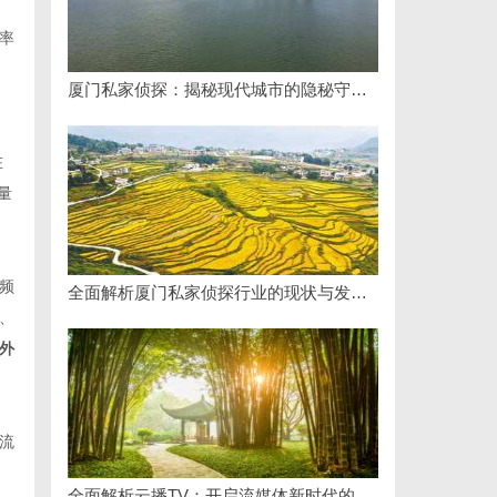
，
率
厦门私家侦探：揭秘现代城市的隐秘守护者
在
流量
频
全面解析厦门私家侦探行业的现状与发展趋势
、
外
流
全面解析云播TV：开启流媒体新时代的领先平台