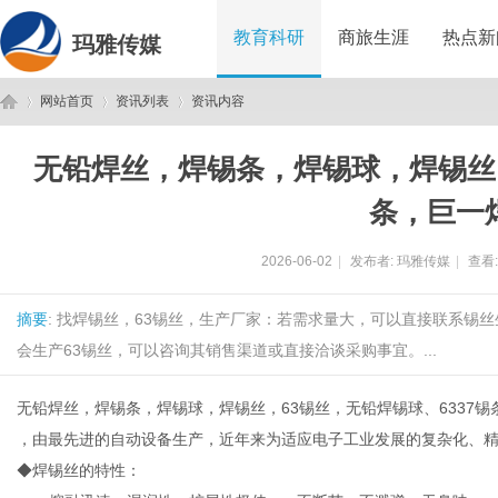
教育科研
商旅生涯
热点新
玛雅传媒
网站首页
资讯列表
资讯内容
无铅焊丝，焊锡条，焊锡球，焊锡丝，
玛
›
›
›
条，巨一
2026-06-02
|
发布者:
玛雅传媒
|
查看
摘要
: 找焊锡丝，63锡丝，生产厂家：若需求量大，可以直接联系锡
会生产63锡丝，可以咨询其销售渠道或直接洽谈采购事宜。...
无铅焊丝，焊锡条，焊锡球，焊锡丝，63锡丝，无铅焊锡球、6337
雅
，由最先进的自动设备生产，近年来为适应电子工业发展的复杂化、
◆焊锡丝的特性：