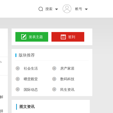
搜索
帐号
发表主题
签到
版块推荐
户
社会生活
房产家居
晒货殿堂
数码科技
国际动态
民生资讯
解
图文资讯
择