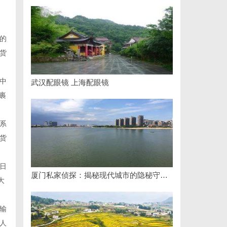
的
货
中
武汉配眼镜 上海配眼镜
裹
系
货
日
厦门私家侦探：揭秘现代城市的隐秘守护者
大
输
人