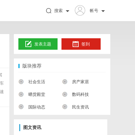
搜索
帐号
发表主题
签到
版块推荐
驾
社会生活
房产家居
车
速
晒货殿堂
数码科技
国际动态
民生资讯
图文资讯