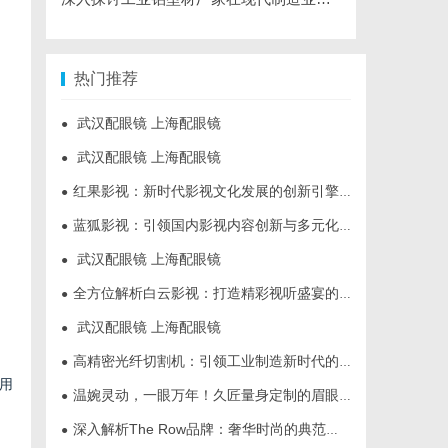
热门推荐
武汉配眼镜 上海配眼镜
●
武汉配眼镜 上海配眼镜
●
红果影视：新时代影视文化发展的创新引擎与力量
●
蓝狐影视：引领国内影视内容创新与多元化发展的先锋力量
●
武汉配眼镜 上海配眼镜
●
全方位解析白云影视：打造精彩视听盛宴的新锐平台
●
武汉配眼镜 上海配眼镜
●
高精密光纤切割机：引领工业制造新时代的利器
●
用
温婉灵动，一眼万年！久匠量身定制的眉眼唇，才是你整张脸的点睛之笔！淡颜系女生的气质加分项
●
深入解析The Row品牌：奢华时尚的典范与设计哲学
●