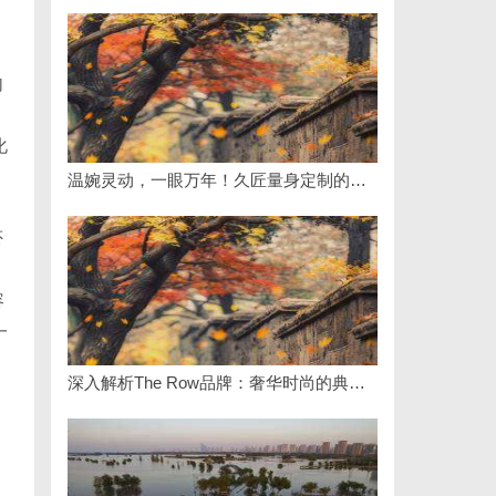
内
化
温婉灵动，一眼万年！久匠量身定制的眉眼唇，才是你整张脸的点睛之笔！淡颜系女生的气质加分项
否
容
一
深入解析The Row品牌：奢华时尚的典范与设计哲学