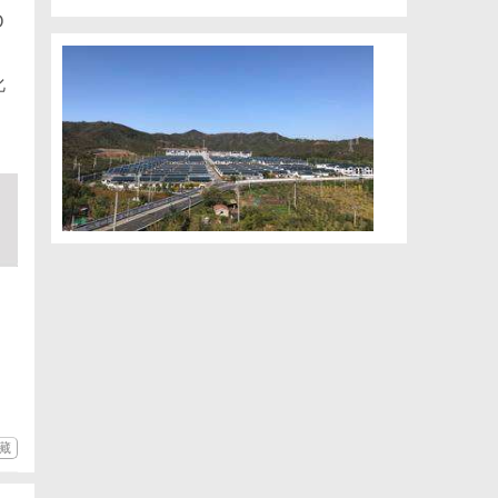
O
化
藏