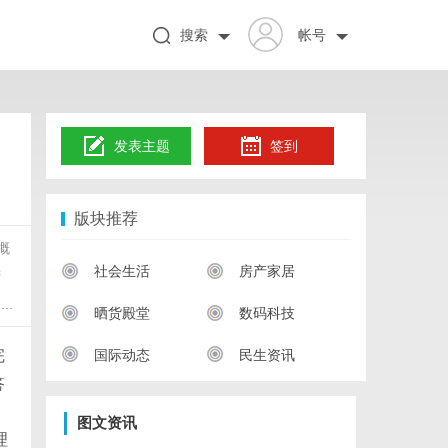
搜索
帐号
发表主题
签到
版块推荐
概
社会生活
房产家居
营
..
晒货殿堂
数码科技
国际动态
民生资讯
完
答
图文资讯
理