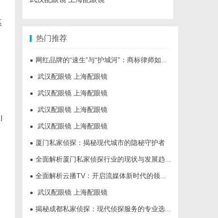
系
热门推荐
网红品牌的“速生”与“护城河”：商标律师如何破解流量变现的知产焦虑
●
武汉配眼镜 上海配眼镜
，
●
武汉配眼镜 上海配眼镜
●
武汉配眼镜 上海配眼镜
●
I
武汉配眼镜 上海配眼镜
●
厦门私家侦探：揭秘现代城市的隐秘守护者
●
局
全面解析厦门私家侦探行业的现状与发展趋势
●
全面解析云播TV：开启流媒体新时代的领先平台
●
武汉配眼镜 上海配眼镜
●
揭秘成都私家侦探：现代侦探服务的专业选择与行业前景
●