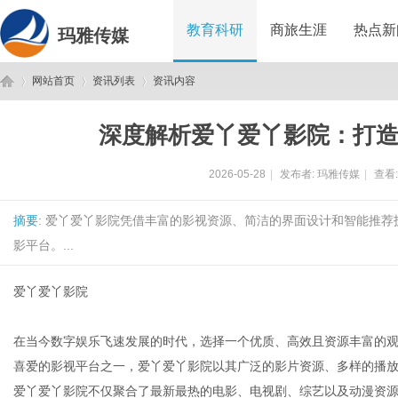
教育科研
商旅生涯
热点新
玛雅传媒
网站首页
资讯列表
资讯内容
深度解析爱丫爱丫影院：打
玛
›
›
›
2026-05-28
|
发布者:
玛雅传媒
|
查看
摘要
: 爱丫爱丫影院凭借丰富的影视资源、简洁的界面设计和智能推
影平台。...
爱丫爱丫影院
雅
在当今数字娱乐飞速发展的时代，选择一个优质、高效且资源丰富的
喜爱的影视平台之一，爱丫爱丫影院以其广泛的影片资源、多样的播
爱丫爱丫影院不仅聚合了最新最热的电影、电视剧、综艺以及动漫资