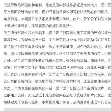
间观看到最新剧集和电影。无论是国内影视作品还是海外大片，爱丫
平台界面设计简洁直观，用户只需简单操作即可轻松找到心仪的影片
角度筛选，大幅提升了搜索效率和用户体验。此外，爱丫爱丫影院支
上无缝切换设备，保障观影的便捷性和灵活性。
传
为了增强互动性和社区氛围，爱丫爱丫影院还构建了完善的评论和评
议和评价，实现分享与交流。平台还定期举办线上观影活动和影迷互
爱丫爱丫影院注重版权保护，致力于打造健康、绿色的观影环境。通
质，减少盗版和低质量内容的流传，这不仅保护了创作者的权益，也
此外，爱丫爱丫影院不断优化技术架构，确保播放流畅、加载快速。
盛宴。智能调节功能还能根据网络状况自动调整画质，避免因网络不
对于喜欢个性化体验的用户，爱丫爱丫影院提供了定制化推荐服务。
合口味的影视内容，极大地节省了寻找影片的时间，让观影更加高效
媒
总之，作为领先的在线视频平台，爱丫爱丫影院以其丰富的资源库、
泛的用户支持。无论是追求最新影视内容还是享受经典影片的观众，
继续致力于创新与服务，不断提升用户价值，成为更多影迷心中的首