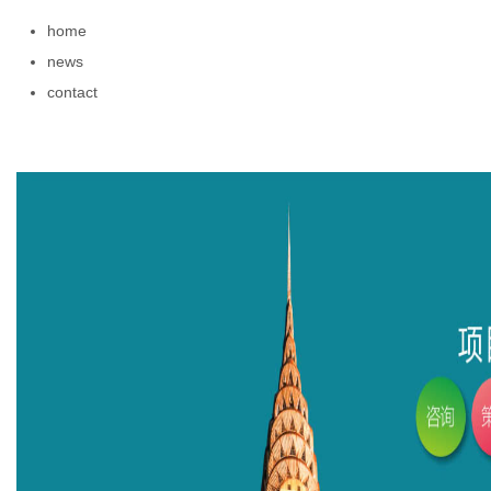
home
news
contact
传
媒