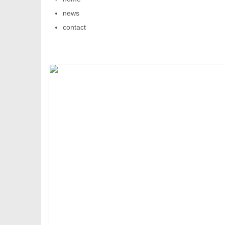
news
contact
传
媒