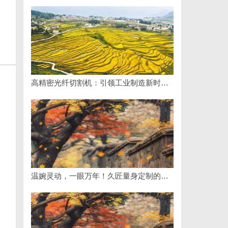
高精密光纤切割机：引领工业制造新时代的利器
温婉灵动，一眼万年！久匠量身定制的眉眼唇，才是你整张脸的点睛之笔！淡颜系女生的气质加分项