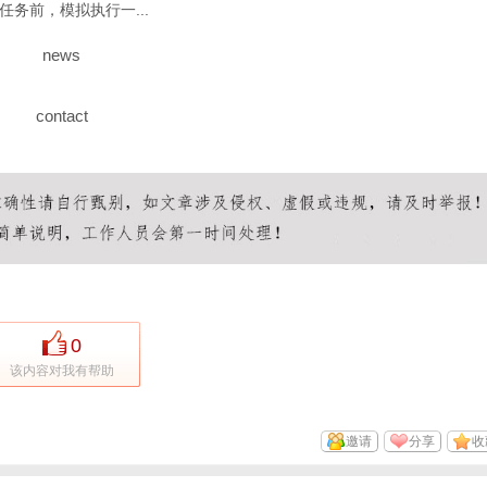
务前，模拟执行一...
news
contact
0
该内容对我有帮助
邀请
分享
收