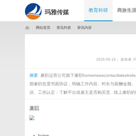
教育科研
商旅生
玛雅传媒
网站首页
资讯列表
资讯内容
玛
›
›
›
2026-05-18
|
发布者:
摘要
: 兼职运营公司旗下兼职homenewscontactlates
期兼职也需书面协议，明确工作内容、时长与薪酬金额。
诉。工伤认定：了解平台或雇主是否购买意...线上兼职的数字技能进
兼职
雅
home