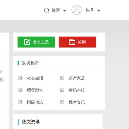
搜索
帐号
发表主题
签到
版块推荐
短
社会生活
房产家居
投
晒货殿堂
数码科技
国际动态
民生资讯
图文资讯