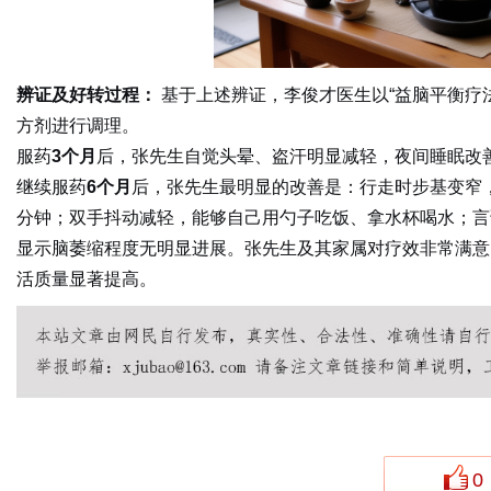
辨证及好转过程：
基于上述辨证，李俊才医生以“益脑平衡疗
方剂进行调理。
服药
3个月
后，张先生自觉头晕、盗汗明显减轻，夜间睡眠改
继续服药
6个月
后，张先生最明显的改善是：行走时步基变窄，
分钟；双手抖动减轻，能够自己用勺子吃饭、拿水杯喝水；言
显示脑萎缩程度无明显进展。张先生及其家属对疗效非常满意
活质量显著提高。
0