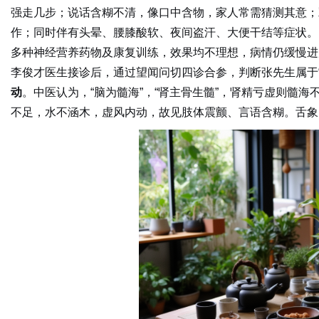
强走几步；说话含糊不清，像口中含物，家人常需猜测其意；
作；同时伴有头晕、腰膝酸软、夜间盗汗、大便干结等症状。
多种神经营养药物及康复训练，效果均不理想，病情仍缓慢进
李俊才医生接诊后，通过望闻问切四诊合参，判断张先生属于“
动
。中医认为，“脑为髓海”，“肾主骨生髓”，肾精亏虚则髓
不足，水不涵木，虚风内动，故见肢体震颤、言语含糊。舌象