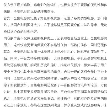
仅方便了用户追剧、追电影的连续性，也极大提升了观影的便利性和
来说，全集电影网无疑是理想选择。
首先，全集电影网汇集了海量影视资源，涵盖了各类类型电影、热门
艺，从国产剧到国外大片，几乎能够满足不同观众的口味和需求。无
传
松找到心仪的影视内容。
内容的丰富不仅体现在影视种类上，还表现在更新速度上。全集电影
用户。这种快速更新确保观众不会错过任何一部热门佳作，同时还能
其次，全集电影网在用户体验设计上也极具用心。网站界面简洁明了
品。同时，平台支持多终端访问，无论是在电脑、手机还是智能电视
系统还会根据用户的观影历史和偏好，推送相关影片，极大丰富了用
安全与版权也是全集电影网重视的重点。合法合规的版权合作让平台
同时，全集电影网采取多重保障措施，保护用户隐私与数据安全，营
媒
除了影视播放外，全集电影网还配备了丰富的影视资讯和评论区，方
讨论，从中获得更多观影灵感和乐趣。平台也会不定期举办观影活动
总之，全集电影网通过其海量资源、便捷操作、智能推荐以及优秀的
者还是日常观众，都能在这里找到满足，并享受沉浸式的观影服务。