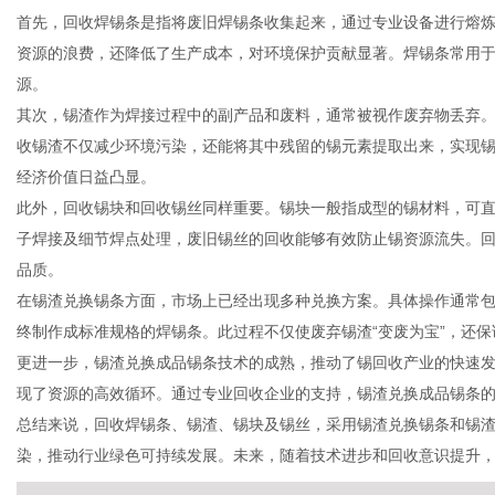
首先，回收焊锡条是指将废旧焊锡条收集起来，通过专业设备进行熔
资源的浪费，还降低了生产成本，对环境保护贡献显著。焊锡条常用
源。
其次，锡渣作为焊接过程中的副产品和废料，通常被视作废弃物丢弃
传
收锡渣不仅减少环境污染，还能将其中残留的锡元素提取出来，实现
经济价值日益凸显。
此外，回收锡块和回收锡丝同样重要。锡块一般指成型的锡材料，可
子焊接及细节焊点处理，废旧锡丝的回收能够有效防止锡资源流失。
品质。
在锡渣兑换锡条方面，市场上已经出现多种兑换方案。具体操作通常
终制作成标准规格的焊锡条。此过程不仅使废弃锡渣“变废为宝”，还
更进一步，锡渣兑换成品锡条技术的成熟，推动了锡回收产业的快速
媒
现了资源的高效循环。通过专业回收企业的支持，锡渣兑换成品锡条
总结来说，回收焊锡条、锡渣、锡块及锡丝，采用锡渣兑换锡条和锡
染，推动行业绿色可持续发展。未来，随着技术进步和回收意识提升