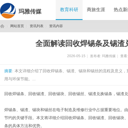
教育科研
商旅生涯
热点新
玛雅传媒
网站首页
资讯列表
资讯内容
全面解读回收焊锡条及锡渣
玛
›
›
›
2026-05-15
|
发布者:
玛雅传媒
|
查看
摘要
: 本文详细介绍了回收焊锡条、锡渣、锡块和锡丝的流程及意义
用与环保节能。...
回收焊锡条、回收锡渣、回收锡块、回收锡丝、锡渣兑换锡条，锡渣
雅
焊锡条、锡渣、锡块和锡丝在电子制造及维修行业中占据重要地位。
节约的关键手段。本文将详细介绍回收焊锡条、回收锡渣、回收锡块
条的具体方法和优势。