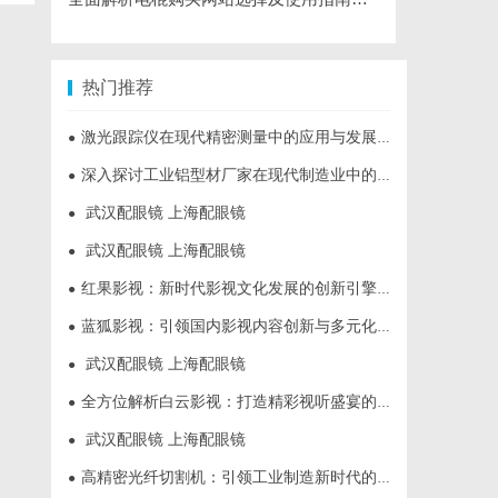
热门推荐
激光跟踪仪在现代精密测量中的应用与发展趋势
●
深入探讨工业铝型材厂家在现代制造业中的重要角色与发展趋势
●
武汉配眼镜 上海配眼镜
●
武汉配眼镜 上海配眼镜
●
红果影视：新时代影视文化发展的创新引擎与力量
●
蓝狐影视：引领国内影视内容创新与多元化发展的先锋力量
●
武汉配眼镜 上海配眼镜
●
全方位解析白云影视：打造精彩视听盛宴的新锐平台
●
武汉配眼镜 上海配眼镜
●
高精密光纤切割机：引领工业制造新时代的利器
●