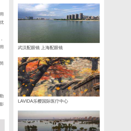
用
优
，
用
武汉配眼镜 上海配眼镜
简
勤
LAVIDA乐樱国际医疗中心
影