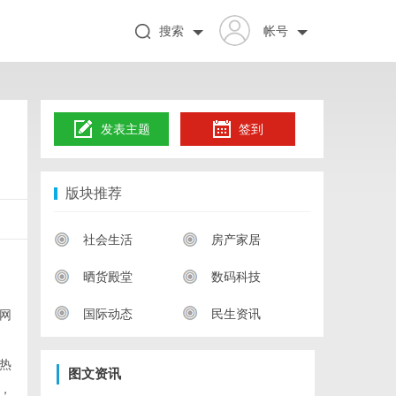
搜索
帐号
发表主题
签到
版块推荐
社会生活
房产家居
晒货殿堂
数码科技
国际动态
民生资讯
网
热
图文资讯
，