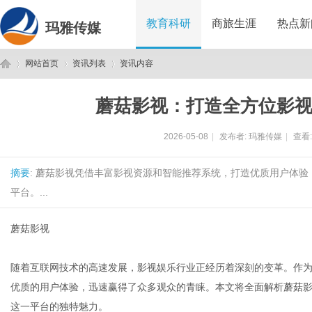
教育科研
商旅生涯
热点新
玛雅传媒
网站首页
资讯列表
资讯内容
蘑菇影视：打造全方位影
玛
›
›
›
2026-05-08
|
发布者:
玛雅传媒
|
查看
摘要
: 蘑菇影视凭借丰富影视资源和智能推荐系统，打造优质用户体
平台。...
蘑菇影视
雅
随着互联网技术的高速发展，影视娱乐行业正经历着深刻的变革。作
优质的用户体验，迅速赢得了众多观众的青睐。本文将全面解析蘑菇
这一平台的独特魅力。