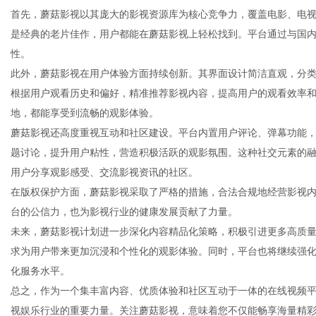
首先，蘑菇影视以其庞大的影视资源库为核心竞争力，覆盖电影、电
是经典的老片佳作，用户都能在蘑菇影视上轻松找到。平台通过与国
性。
此外，蘑菇影视在用户体验方面持续创新。其界面设计简洁直观，分
传
根据用户观看历史和偏好，精准推荐影视内容，提高用户的观看效率和
地，都能享受到流畅的观影体验。
蘑菇影视还高度重视互动和社区建设。平台内置用户评论、弹幕功能
题讨论，提升用户粘性，营造积极活跃的观影氛围。这种社交元素的
用户分享观影感受、交流影视资讯的社区。
在版权保护方面，蘑菇影视采取了严格的措施，合法合规地经营影视
台的公信力，也为影视行业的健康发展贡献了力量。
未来，蘑菇影视计划进一步深化内容精品化策略，积极引进更多高质量
媒
求为用户带来更加沉浸和个性化的观影体验。同时，平台也将继续强
化服务水平。
总之，作为一个集丰富内容、优质体验和社区互动于一体的在线视频
视娱乐行业的重要力量。关注蘑菇影视，意味着您不仅能畅享海量精