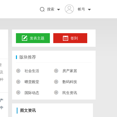
搜索
帐号
发表主题
签到
版块推荐
整
社会生活
房产家居
及
种
晒货殿堂
数码科技
国际动态
民生资讯
产
中
图文资讯