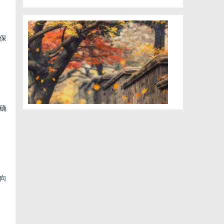
保
确
向