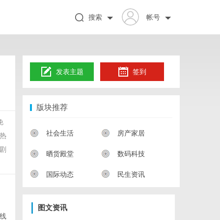
搜索
帐号
发表主题
签到
版块推荐
免
社会生活
房产家居
热
剧
晒货殿堂
数码科技
国际动态
民生资讯
图文资讯
线