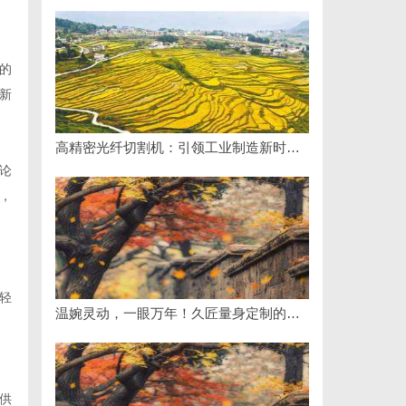
的
新
高精密光纤切割机：引领工业制造新时代的利器
论
，
轻
温婉灵动，一眼万年！久匠量身定制的眉眼唇，才是你整张脸的点睛之笔！淡颜系女生的气质加分项
供