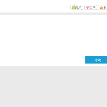
邀请
分享
收
评论