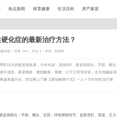
涯
热点新闻
体育健康
生活百科
房产家居
性硬化症的最新治疗方法？
玛雅传媒
|
查看:
144
|
评论:
3
|
来源：互联网
2分享一位用药16天的硬皮病患者，今年45岁，患病8年，硬皮病部位：手部、额头
便不成形、夜尿增多、腰部酸胀、咳嗽、口干口苦等症状，在当地确诊系
果越来越不好。经过网上了解【通络解痹疗法】一人一方针对性治疗硬
，硬皮病部位：手部、额头、后背；伴有肺部结节、皮肤溃烂、雷诺、乏力