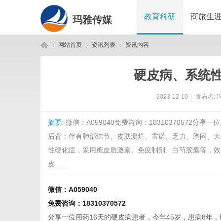
教育科研
商旅生
玛雅传媒
网站首页
资讯列表
资讯内容
硬皮病、系统
玛
›
›
›
2023-12-10
|
发布者:
摘要
: 微信：A059040免费咨询：1831037057
后背；伴有肺部结节、皮肤溃烂、雷诺、乏力、胸闷、大
性硬化症，采用糖皮质激素、免疫制剂、白芍胶囊等，效
皮......
雅
微信：A059040
免费咨询：18310370572
分享一位用药16天的硬皮病患者，今年45岁，患病8年