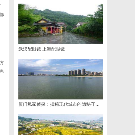
芍
部
武汉配眼镜 上海配眼镜
方
患
厦门私家侦探：揭秘现代城市的隐秘守护者