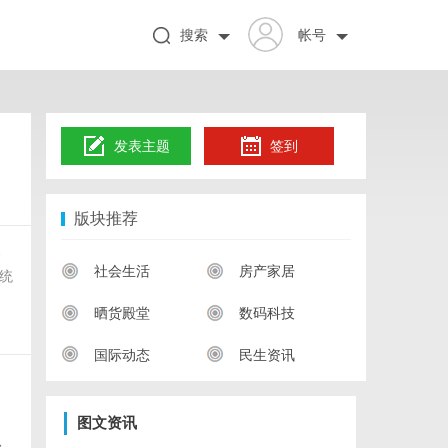
搜索
帐号
发表主题
签到
版块推荐
、
社会生活
房产家居
统
晒货殿堂
数码科技
国际动态
民生资讯
图文资讯
、