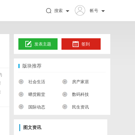
搜索
帐号
发表主题
签到
版块推荐
的
社会生活
房产家居
何
类
晒货殿堂
数码科技
国际动态
民生资讯
图文资讯