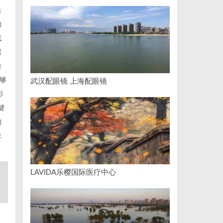
集
的
找
需
质
够
武汉配眼镜 上海配眼镜
影
键
的
来
LAVIDA乐樱国际医疗中心