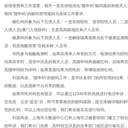
疫情形势和工作需要，我市一直在持续优化“随申码”赋码规则和相关
期间“随申码”的赋码管理规则与具体工作要求。
赋红码对象为以下五类人员：一是初筛阳性、混管阳性人员；二是
入境人员(澳门入境除外)；五是高风险地区来沪人员等。
赋黄码对象为以下四类人员：一是解除隔离观察后处于健康监测期
员；四是核酸筛查“应检未检”人员等。
市民参与核酸检测时，如果采用单人单管的方式，检测结果为阳性
结果异常时，混管中涉及的相关人员，其随申码将被赋红码。后续将
其随申码转为绿码；如果复核结果为阳性的，将继续保持红码。
刘迎风说，“随申码”的赋码工作，是市区各部门协同管理的结果。
的数据、以及国家平台共享的数据。
如果市民对码色有疑议，可以通过12345市民热线进行电话申诉，或者
交信息，点击“提交”后，即可查看相应的赋码原因，提交准确详细的材
型的红码，可以上传出院证明，我们将在核实后进行转码。
刘迎风说，上海市大数据中心已和上海市卫健委等部门建立了联合协
的申诉，我们将分门别类，及时转交涉及的业务部门或区进行核实后