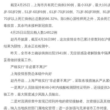
截至4月25日，上海市共有死亡病例190例，最小33岁，最大101岁，平
岁-50岁2例，51岁-60岁6例，61岁-70岁16例、71岁-80岁38例、8
70岁以上死亡病例占总数的86.32%。除1例心源性猝死之外，其余
毒疫苗，其余均未接种新冠疫苗。
4月25日出院出舱人数14812例
赵丹丹披露，截至4月26日9时，这次疫情全市已累计排查到在沪密切接
结果为阴性，其余正在检测中。
昨天，全市本土确诊病例出院1941例，无症状感染者解除集中隔离
妥善做好接返工作。
严格实行“非必要不离沪”
上海疫情形势总体稳中向好
赵丹丹说，上海严格实行“非必要不离沪”，采取各项措施从严从紧
一是离沪人员除须持有48小时内核酸检测阴性证明外，还须提供2
验工作，最大限度减少风险人员输出。
二是对流调排查中发现已经到外地的密切接触者、次密接以及其他
函，纳入当地疾控部门属地化管理；进一步加强与兄弟省市工作对接