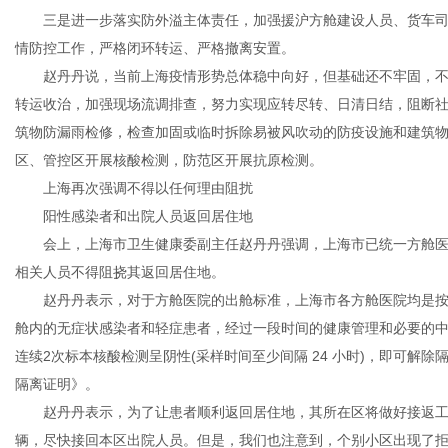
三是进一步落实防外溢主体责任，加强援沪方舱建设人员、货车司
情防控工作，严格闭环转运、严格撤离安置。
赵丹丹说，当前上海疫情形势总体稳中向好，但基础还不牢固，不
转运收治，加强现场流调排查，努力实现应转尽转、日清日结，阻断
筑物防漏雨检修，检查加固或临时拆除易被风吹动的防疫设施和建筑
区、管控区开展核酸检测，防范区开展抗原检测。
上海再次强调不得以任何理由阻扰
阳性感染者和出院人员返回居住地
会上，上海市卫生健康委副主任赵丹丹强调，上海市已统一方舱医
相关人员不得阻挠其返回居住地。
赵丹丹表示，对于方舱医院的出舱标准，上海市各方舱医院均是按照
舱内的无症状感染者和轻症患者，经过一段时间的健康管理和必要的
连续2次标本核酸检测呈阴性(采样时间至少间隔 24 小时)，即可解
隔离证明》。
赵丹丹表示，为了让患者顺利返回居住地，其所在区将做好接返工
辆，尽快接回本区出院人员。但是，我们也注意到，个别小区出现了