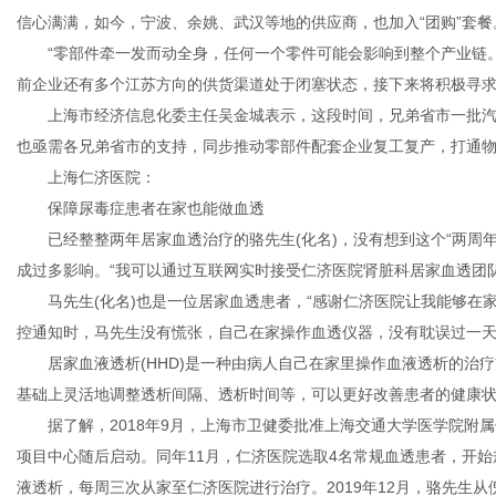
信心满满，如今，宁波、余姚、武汉等地的供应商，也加入“团购”套餐
“零部件牵一发而动全身，任何一个零件可能会影响到整个产业链。
前企业还有多个江苏方向的供货渠道处于闭塞状态，接下来将积极寻
上海市经济信息化委主任吴金城表示，这段时间，兄弟省市一批汽
也亟需各兄弟省市的支持，同步推动零部件配套企业复工复产，打通
上海仁济医院：
保障尿毒症患者在家也能做血透
已经整整两年居家血透治疗的骆先生(化名)，没有想到这个“两周年
成过多影响。“我可以通过互联网实时接受仁济医院肾脏科居家血透团
马先生(化名)也是一位居家血透患者，“感谢仁济医院让我能够在家
控通知时，马先生没有慌张，自己在家操作血透仪器，没有耽误过一
居家血液透析(HHD)是一种由病人自己在家里操作血液透析的治疗
基础上灵活地调整透析间隔、透析时间等，可以更好改善患者的健康
据了解，2018年9月，上海市卫健委批准上海交通大学医学院附属仁
项目中心随后启动。同年11月，仁济医院选取4名常规血透患者，开始
液透析，每周三次从家至仁济医院进行治疗。2019年12月，骆先生