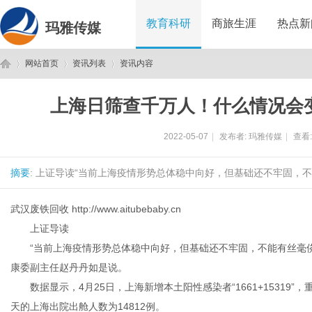
教育科研
商旅生涯
热点新
玛雅传媒
网站首页
资讯列表
资讯内容
上海日筛查千万人！什么情况会
玛
›
›
›
2022-05-07
|
发布者:
玛雅传媒
|
查看
摘要
: 上证导读“当前上海疫情形势总体稳中向好，但基础还不牢固，不
武汉废铁回收
http://www.aitubebaby.cn
上证导读
“当前上海疫情形势总体稳中向好，但基础还不牢固，不能有丝毫侥
雅
康委副主任赵丹丹如是说。
数据显示，4月25日，上海新增本土阳性感染者“1661+15319”，
天的上海出院出舱人数为14812例。