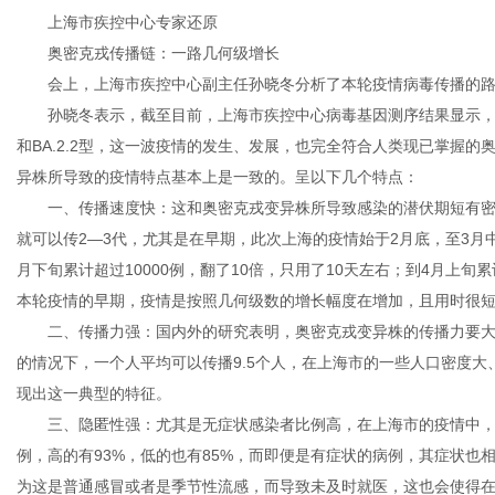
上海市疾控中心专家还原
奥密克戎传播链：一路几何级增长
会上，上海市疾控中心副主任孙晓冬分析了本轮疫情病毒传播的路
孙晓冬表示，截至目前，上海市疾控中心病毒基因测序结果显示，导致
和BA.2.2型，这一波疫情的发生、发展，也完全符合人类现已掌握
异株所导致的疫情特点基本上是一致的。呈以下几个特点：
一、传播速度快：这和奥密克戎变异株所导致感染的潜伏期短有密切
就可以传2—3代，尤其是在早期，此次上海的疫情始于2月底，至3月
月下旬累计超过10000例，翻了10倍，只用了10天左右；到4月上旬累
本轮疫情的早期，疫情是按照几何级数的增长幅度在增加，且用时很短，
二、传播力强：国内外的研究表明，奥密克戎变异株的传播力要大
的情况下，一个人平均可以传播9.5个人，在上海市的一些人口密度
现出这一典型的特征。
三、隐匿性强：尤其是无症状感染者比例高，在上海市的疫情中，无
例，高的有93%，低的也有85%，而即便是有症状的病例，其症状
为这是普通感冒或者是季节性流感，而导致未及时就医，这也会使得