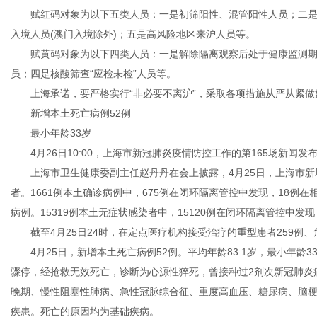
赋红码对象为以下五类人员：一是初筛阳性、混管阳性人员；二是
入境人员(澳门入境除外)；五是高风险地区来沪人员等。
赋黄码对象为以下四类人员：一是解除隔离观察后处于健康监测期
员；四是核酸筛查“应检未检”人员等。
上海承诺，要严格实行“非必要不离沪”，采取各项措施从严从紧做
新增本土死亡病例52例
最小年龄33岁
4月26日10:00，上海市新冠肺炎疫情防控工作的第165场新闻发
上海市卫生健康委副主任赵丹丹在会上披露，4月25日，上海市新增1
者。1661例本土确诊病例中，675例在闭环隔离管控中发现，18例
病例。15319例本土无症状感染者中，15120例在闭环隔离管控中发
截至4月25日24时，在定点医疗机构接受治疗的重型患者259例、
4月25日，新增本土死亡病例52例。平均年龄83.1岁，最小年龄3
骤停，经抢救无效死亡，诊断为心源性猝死，曾接种过2剂次新冠肺炎
晚期、慢性阻塞性肺病、急性冠脉综合征、重度高血压、糖尿病、脑
疾患。死亡的原因均为基础疾病。