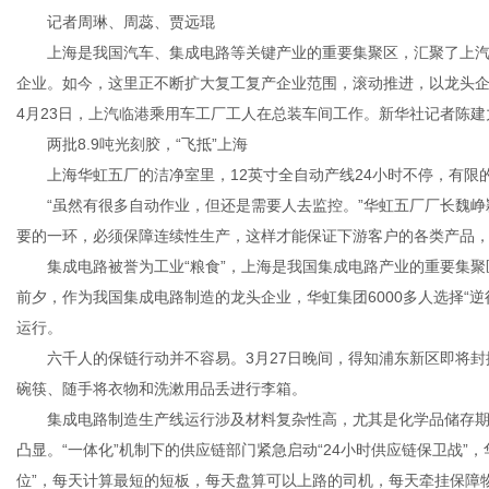
记者周琳、周蕊、贾远琨
上海是我国汽车、集成电路等关键产业的重要集聚区，汇聚了上汽
企业。如今，这里正不断扩大复工复产企业范围，滚动推进，以龙头
4月23日，上汽临港乘用车工厂工人在总装车间工作。新华社记者陈建
两批8.9吨光刻胶，“飞抵”上海
上海华虹五厂的洁净室里，12英寸全自动产线24小时不停，有限
“虽然有很多自动作业，但还是需要人去监控。”华虹五厂厂长魏峥
要的一环，必须保障连续性生产，这样才能保证下游客户的各类产品，
集成电路被誉为工业“粮食”，上海是我国集成电路产业的重要集聚区
前夕，作为我国集成电路制造的龙头企业，华虹集团6000多人选择“逆
运行。
六千人的保链行动并不容易。3月27日晚间，得知浦东新区即将封
碗筷、随手将衣物和洗漱用品丢进行李箱。
集成电路制造生产线运行涉及材料复杂性高，尤其是化学品储存期
凸显。“一体化”机制下的供应链部门紧急启动“24小时供应链保卫战”，
位”，每天计算最短的短板，每天盘算可以上路的司机，每天牵挂保障