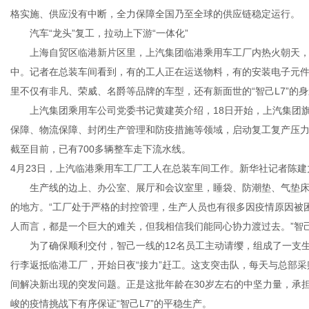
格实施、供应没有中断，全力保障全国乃至全球的供应链稳定运行。
汽车“龙头”复工，拉动上下游“一体化”
上海自贸区临港新片区里，上汽集团临港乘用车工厂内热火朝天，
中。记者在总装车间看到，有的工人正在运送物料，有的安装电子元
里不仅有非凡、荣威、名爵等品牌的车型，还有新面世的“智己L7”的
上汽集团乘用车公司党委书记黄建英介绍，18日开始，上汽集团旗
保障、物流保障、封闭生产管理和防疫措施等领域，启动复工复产压力
截至目前，已有700多辆整车走下流水线。
4月23日，上汽临港乘用车工厂工人在总装车间工作。新华社记者陈建
生产线的边上、办公室、展厅和会议室里，睡袋、防潮垫、气垫床
的地方。“工厂处于严格的封控管理，生产人员也有很多因疫情原因被
人而言，都是一个巨大的难关，但我相信我们能同心协力渡过去。”智
为了确保顺利交付，智己一线的12名员工主动请缨，组成了一支生
行李返抵临港工厂，开始日夜“接力”赶工。这支突击队，每天与总部
间解决新出现的突发问题。正是这批年龄在30岁左右的中坚力量，承
峻的疫情挑战下有序保证“智己L7”的平稳生产。