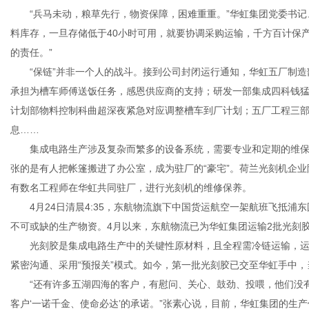
“兵马未动，粮草先行，物资保障，困难重重。”华虹集团党委书记
料库存，一旦存储低于40小时可用，就要协调采购运输，千方百计保
的责任。”
“保链”并非一个人的战斗。接到公司封闭运行通知，华虹五厂制造
承担为槽车师傅送饭任务，感恩供应商的支持；研发一部集成四科钱
计划部物料控制科曲超深夜紧急对应调整槽车到厂计划；五厂工程三
息……
集成电路生产涉及复杂而繁多的设备系统，需要专业和定期的维保
张的是有人把帐篷搬进了办公室，成为驻厂的“豪宅”。荷兰光刻机企
有数名工程师在华虹共同驻厂，进行光刻机的维修保养。
4月24日清晨4:35，东航物流旗下中国货运航空一架航班飞抵浦东
不可或缺的生产物资。4月以来，东航物流已为华虹集团运输2批光刻胶
光刻胶是集成电路生产中的关键性原材料，且全程需冷链运输，运
紧密沟通、采用“预报关”模式。如今，第一批光刻胶已交至华虹手中
“还有许多五湖四海的客户，有慰问、关心、鼓劲、投喂，他们没有为
客户‘一诺千金、使命必达’的承诺。”张素心说，目前，华虹集团的生