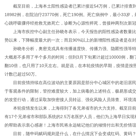
截至目前，上海本土阳性感染者已累计接近54万例，已累计排查到在沪
18982例，在院治疗23770例，死亡190例。死亡病例中，最小33岁
心跳呼吸骤停经抢救无效死亡，诊断为心源性猝死，曾接种两剂次新
上海市疾控中心副主任孙晓冬表示，今天报告的阳性感染者数量比昨天
传
势以来，下降幅度最大的一次；而且90%以上的新增阳性感染者是在
孙晓冬分析，奥密克戎具有传播速度快、传播力强、隐匿性强等特点。
大概差不多用了半个多月的时间；但到3月下旬累计超过10000例，翻了
翻10倍，也只用了10天左右。就是说，在本轮疫情的早期，疫情是按
计数已超过50万。
目前疫情持续在高位波动的主要原因是部分中心城区中的老旧居民
于客观条件的限制，管控难度较大，加上病毒的上述特点，极易形成
的攻坚行动，通过采取加快密接人员转运、强化风险人员筛查、环境
媒
本轮疫情发生以来，上海得到了各兄弟省市的大力支持。截至目前，
有17个兄弟省市和部队系统的2.5万名医护人员，他们为上海早日实
的帮助表示衷心感谢！上海市民将永远铭记他们的倾情付出和无价情
目前，随申码赋码规则是什么，在什么情况下会变成红码、黄码？