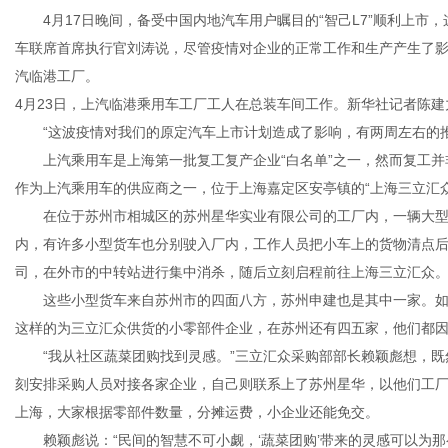
4月17日晚间，备受中国内地汽车用户瞩目的“智己L7”顺利上市
车联席首席执行官刘涛说，尽管疫情对企业的正常工作和生产产生了影
汽临港工厂。
4月23日，上汽临港乘用车工厂工人在总装车间工作。新华社记者陈建
“这波疫情对我们的原定汽车上市计划造成了影响，有两周左右的推
上汽乘用车是上海第一批复工复产企业“白名单”之一，然而复工并非
作为上汽乘用车的供应商之一，位于上海嘉定区安亭镇的“上海三立汇
在位于苏州市相城区的苏州星华实业有限公司的工厂内，一辆大型
内，有许多小型货车也分别驶入厂内，工作人员把小车上的货物清点
司，在外市的中转站进行集中消杀，随后立刻启程前往上海三立汇众
这些小型货车来自苏州市的四面八方，苏州申建也是其中一家。如
这样的为三立汇众供货的小零部件企业，在苏州还有四五家，他们都因
“我从社区蔬菜团购找到灵感。”三立汇众采购部部长赖颖彪想，既
刻安排采购人员对接各家企业，自己则联系上了苏州星华，以他们工厂
上海，大家根据零部件数量，分摊运费，小企业还能免交。
赖颖彪说：“民间的智慧不可小觑，‘蔬菜团购’带来的灵感可以为那么