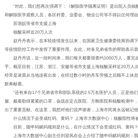
“对此，我们想再次强调下：《解除医学隔离证明》是出院人员核酸
和解除医学观察人员，各区村委、业委会、物业公司等不得以任何理由
苏浙皖等省市支援上海
核酸采样近20万人次
赵丹丹表示，在本轮疫情发生以来，在国家卫生健康委统筹协调下
等疫情防控工作中发挥了重要作用。在此，对各兄弟省市的帮助表示
赵丹丹说，近一段时间来，我们每天都要筛查约1000万人，要完
手。截至目前，江苏、浙江、安徽等省市支援上海核酸采样近20万人
经常是凌晨从当地连夜出发，在经过数小时的舟车劳顿之后顾不上休
默奉献着。
“还有来自17个兄弟省市和部队系统的2.5万名医护人员，正是他
服、戴着勒得紧紧的口罩，奋战在定点医院、方舱医院和核酸检测中
出了重要贡献。在这里，我想对他们说声谢谢，上海市民将永远铭记他
什么情况下会变成红码、黄码？ 上海市大数据中心：核酸阳性将
目前，随申码赋码规则是什么，在什么情况下会变成红码、黄码
上海市大数据中心副主任刘迎风在会上介绍了随申码赋码规则：我