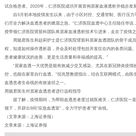
试合格患者。2020年，仁济医院成功开展首例居家血液透析并稳步发
自3月初本地疫情发生以来，由于小区封控、交通管制、医疗压力等
们尽全力解决血透患者的燃眉之急。”仁济医院血透中心主任陆任华说
授带领仁济医院肾脏科团队将居家血液透析技术引进来，走在了疫情之
周懿君医生和赵莉护士是仁济医院肾脏科居家血透团队的骨干成员
程，知道如何操作透析器，并会及时处理包括并发症在内的各类问题。
患者健康状况的改善，更是生活质量和幸福感的提高。”
“居家血透一大优势是能有效减少交叉感染。尤其在新冠肺炎疫情的
控，也能在家里自行血透。”倪兆慧教授指出，结合互联网模式，由医
血透患者生命线的有效途径之一。
周懿君医生对居家血透患者进行远程指导
据了解，疫情期间，为帮助血透患者度过就医难关，仁济医院一直
领下，开辟出9间“应急血透室”，全力守护患者“肾”命线。
（文章来源：上海证券报）
文章来源：上海证券报