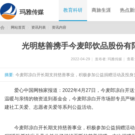
教育科研
商旅生涯
热点新
玛雅传媒
网站首页
资讯列表
资讯内容
光明慈善携手今麦郎饮品股份有
玛
›
›
›
2022-04-29
|
发布者:
玛雅传媒
|
查看
摘要
: 今麦郎凉白开长期支持慈善事业，积极参加公益捐赠活动及投身灾
爱心中国网独家报道：2022年4月27日，今麦郎凉白
温暖与亲情的物资送到基金会，今麦郎凉白开市场部专员严钢
建社工关爱、志愿者关爱等系列公益活动。
雅
今麦郎凉白开长期支持慈善事业，积极参加公益捐赠活动