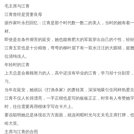
毛主席与江青
江青曾经是贤妻良母
据作家叶永烈回忆：江青是那个时代数一数二的美人，当时的她有着
材。
传
即使是在条件艰苦的延安，她也能将肥大的军装穿出自己的个性，轻
江青五官也是十分精致，弯弯的柳叶眉下有一双水汪汪的大眼睛，挺
位清纯佳人。
年轻时的江青
上天总是会眷顾努力的人，高中还没有毕业的江青，学习却十分刻苦
习。
当年在延安，她就以《打渔杀家》的萧桂英，深深地吸引住同样热爱
江青不仅人长得漂亮，一手正楷也是写的板板正正，时常有人夸赞她
媒
时，往往需要再用楷体字写在卡片上。
要说聪明她总是体现在方方面面，就连闲暇时光与丈夫毛主席打牌，
哈大笑。
主席与江青的合照