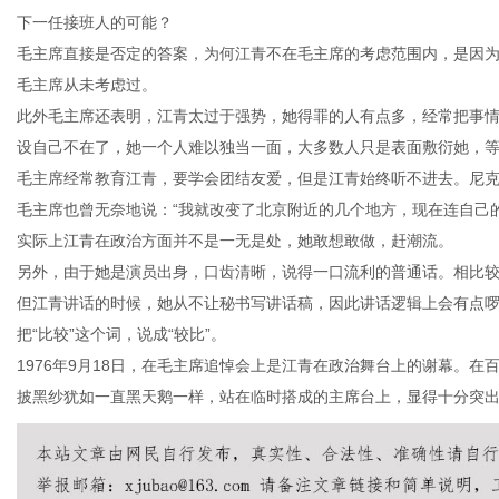
下一任接班人的可能？
毛主席直接是否定的答案，为何江青不在毛主席的考虑范围内，是因
毛主席从未考虑过。
此外毛主席还表明，江青太过于强势，她得罪的人有点多，经常把事
设自己不在了，她一个人难以独当一面，大多数人只是表面敷衍她，
毛主席经常教育江青，要学会团结友爱，但是江青始终听不进去。尼
毛主席也曾无奈地说：“我就改变了北京附近的几个地方，现在连自己
实际上江青在政治方面并不是一无是处，她敢想敢做，赶潮流。
另外，由于她是演员出身，口齿清晰，说得一口流利的普通话。相比
但江青讲话的时候，她从不让秘书写讲话稿，因此讲话逻辑上会有点
把“比较”这个词，说成“较比”。
1976年9月18日，在毛主席追悼会上是江青在政治舞台上的谢幕。
披黑纱犹如一直黑天鹅一样，站在临时搭成的主席台上，显得十分突