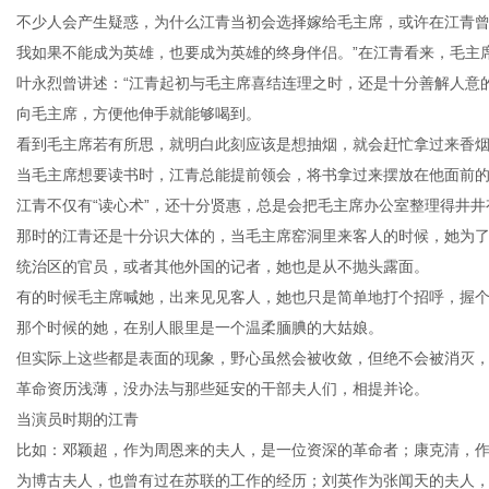
不少人会产生疑惑，为什么江青当初会选择嫁给毛主席，或许在江青曾
我如果不能成为英雄，也要成为英雄的终身伴侣。”在江青看来，毛主
叶永烈曾讲述：“江青起初与毛主席喜结连理之时，还是十分善解人意
向毛主席，方便他伸手就能够喝到。
看到毛主席若有所思，就明白此刻应该是想抽烟，就会赶忙拿过来香
当毛主席想要读书时，江青总能提前领会，将书拿过来摆放在他面前
江青不仅有“读心术”，还十分贤惠，总是会把毛主席办公室整理得井
那时的江青还是十分识大体的，当毛主席窑洞里来客人的时候，她为
统治区的官员，或者其他外国的记者，她也是从不抛头露面。
有的时候毛主席喊她，出来见见客人，她也只是简单地打个招呼，握
那个时候的她，在别人眼里是一个温柔腼腆的大姑娘。
但实际上这些都是表面的现象，野心虽然会被收敛，但绝不会被消灭
革命资历浅薄，没办法与那些延安的干部夫人们，相提并论。
当演员时期的江青
比如：邓颖超，作为周恩来的夫人，是一位资深的革命者；康克清，
为博古夫人，也曾有过在苏联的工作的经历；刘英作为张闻天的夫人