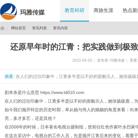
教育科研
商旅生涯
热点新
玛雅传媒
网站首页
资讯列表
资讯内容
还原早年时的江青：把实践做到极
玛
›
›
›
2022-04-20
|
发布者:
玛雅传媒
|
查看
摘要
: 在人们的过往印象中，江青多半是以不好的面貌示人，她张扬跋
剧本杀是什么意思
https://www.td010.com
在人们的过往印象中，江青多半是以不好的面貌示人，她张扬跋扈，
如今我们抛开特定的历史时期，单从她与伟人的婚姻的角度来看：向
雅
亮，多才多艺，还是其他？
在2008年的时候，日本著名电视台摄制组，曾前往红色作家叶永烈
在这次采访中，电视台的工作人员，先是抛开江青后来的变化，着重