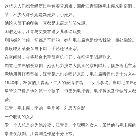
这些夫人们都曾经历过种种艰苦磨难，因此江青跟随毛主席来到窑洞
节，不少人评价她是新媳妇，小媳妇。
她给人留下的印象一直都是未语之前笑先迎。
闲暇之余，江青与丈夫在逗女儿李讷玩耍
刚结婚的时候一切都是平静的，她与毛主席也是你侬我侬，相处融洽
喜欢吃湘菜会亲自下厨，手艺还很正宗。
在空闲时，会将那台老手留声机打开，在窑洞里唱起歌来。
知道毛主席酷爱京剧，她会尽力搜寻大批量的京剧唱片，播放给毛主
觉地用脚打着节拍，江青见此也会唱起京剧，毛主席听得也是十分入
1940年，26岁的江青诞下二人的爱情结晶——女儿李讷。当时毛主
尽管这已经是他的第十个孩子，但因为毛岸青、毛岸英以及李敏等人
爱。
江青，毛主席，李讷，毛岸英，刘思齐合影
一个聪明的女人
爱一个人总是会为他改变，江青是一个聪明的女人，虽然他与毛主席
常昼夜颠倒。江青则是作息十分正常。