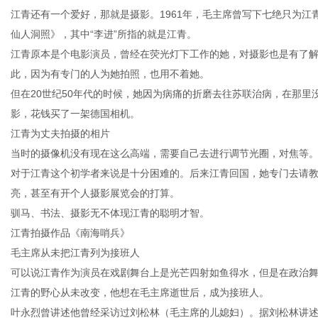
江青还有一个爱好，那就是摄影。1961年，毛主席曾写下七绝只为
仙人洞照》，其中“李进”所指的就是江青。
江青原本是个电影演员，曾经在荧光灯下工作的她，对摄影也是有了
此，因为有专门的人为她拍照，也用不着她。
但在20世纪50年代的时候，她因为病痛的折磨去往苏联治病，在那
影，花钱买了一架德国相机。
江青为丈夫拍摄的相片
当时的摄像机没有现在这么高端，需要自己去进行调节光圈，对焦等
对于江青这个初学者来说是十分困难的。后来江青回国，她专门去请
亮，甚至有开个人摄影展览会的打算。
驯马、书法、摄影无不体现江青的聪明才智。
江青拍摄作品《南海哨兵》
毛主席从未把江青列为接班人
可以说江青作为演员在戏剧舞台上是光芒四射如鱼得水，但是在政治
江青的野心从未改变，他想在毛主席逝世后，成为接班人。
叶永烈曾讲述他曾经采访过刘松林（毛主席的儿媳妇）。据刘松林讲