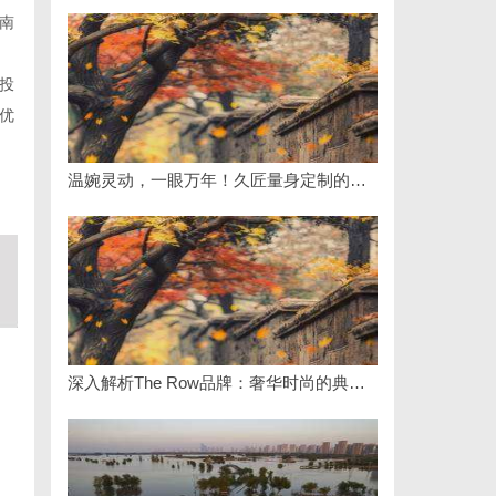
南
投
优
温婉灵动，一眼万年！久匠量身定制的眉眼唇，才是你整张脸的点睛之笔！淡颜系女生的气质加分项
深入解析The Row品牌：奢华时尚的典范与设计哲学