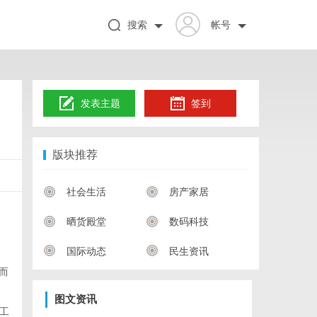
搜索
帐号
发表主题
签到
版块推荐
社会生活
房产家居
晒货殿堂
数码科技
国际动态
民生资讯
而
图文资讯
工