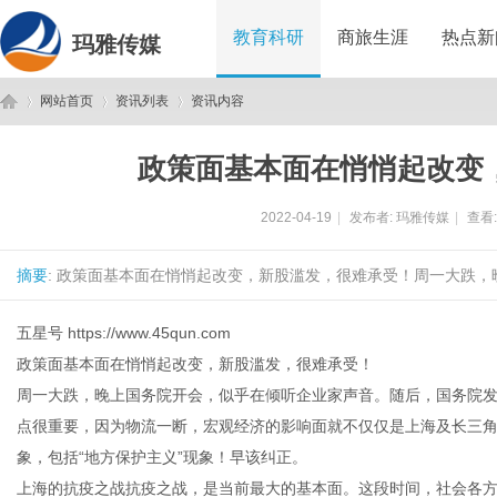
教育科研
商旅生涯
热点新
玛雅传媒
网站首页
资讯列表
资讯内容
政策面基本面在悄悄起改变
玛
›
›
›
2022-04-19
|
发布者:
玛雅传媒
|
查看
摘要
: 政策面基本面在悄悄起改变，新股滥发，很难承受！周一大跌，
五星号
https://www.45qun.com
政策面基本面在悄悄起改变，新股滥发，很难承受！
周一大跌，晚上国务院开会，似乎在倾听企业家声音。随后，国务院发
雅
点很重要，因为物流一断，宏观经济的影响面就不仅仅是上海及长三角
象，包括“地方保护主义”现象！早该纠正。
上海的抗疫之战抗疫之战，是当前最大的基本面。这段时间，社会各方面