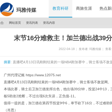
教育科研
商旅生涯
热点新
玛雅传媒
网站首页
资讯列表
资讯内容
末节16分难救主！加兰德出战39分钟
玛
›
›
›
2022-04-18
|
发布者:
玛雅传媒
|
查看
摘要
: 直播吧4月13日讯刚刚结束的一场NBA附加赛中，骑士客场不敌
广州代理记账
https://www.12075.net
直播吧4月13日讯刚刚结束的一场NBA附加赛中，骑士客场不敌篮网。
本场比赛，骑士后卫加兰德发挥出色，他出场39分钟，投篮24中13，
雅
板5助攻2抢断，不过出现6次失误，正负值-11。
值得一提的是，加兰德在第四节投篮9中6，单节砍下16分，不过难助
（肖恩）