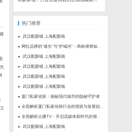
聚
热门推荐
，
建
武汉配眼镜 上海配眼镜
●
网红品牌的“速生”与“护城河”：商标律师如何破解流量变现的知产焦虑
●
武汉配眼镜 上海配眼镜
●
愿
武汉配眼镜 上海配眼镜
充
●
算
武汉配眼镜 上海配眼镜
●
武汉配眼镜 上海配眼镜
●
厦门私家侦探：揭秘现代城市的隐秘守护者
●
粒
全面解析厦门私家侦探行业的现状与发展趋势
●
卫
全面解析云播TV：开启流媒体新时代的领先平台
●
武汉配眼镜 上海配眼镜
●