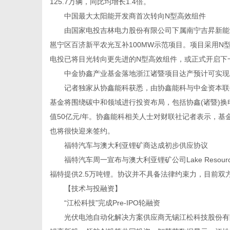
125.7万辆，同比均增长1.4倍。
中国最大太阳能开发商首次转向N型高效组件
由国家电投吉林电力股份有限公司下属南宁吉昇新能源
邕宁区百济新平农光互补100MW示范项目。项目采用N型
电投已将目光转向更先进的N型高效组件，或正式开启下
中金协鑫产业基金落地浙江诸暨项目达产预计可实现产
记者独家从协鑫能科获悉，由协鑫能科与中金资本联手
基金将围绕碳中和领域进行投资布局，包括协鑫(诸暨)
值50亿元/年。协鑫能科相关人士对财联社记者表示，
也将很快迎来签约。
福特汽车与澳大利亚锂矿商达成初步供应协议
福特汽车周一宣布与澳大利亚锂矿公司Lake Resour
福特提供2.5万吨锂。协议并不具备法律约束力，目前
【技术与投融资】
“江松科技”完成Pre-IPO轮融资
光伏电池自动化解决方案供应商无锡江松科技股份有限公