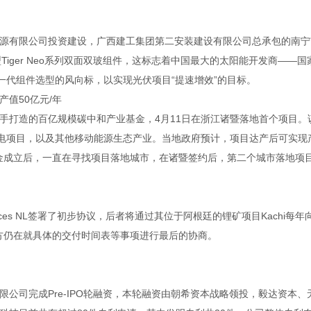
有限公司投资建设，广西建工集团第二安装建设有限公司总承包的南宁
Tiger Neo系列双面双玻组件，这标志着中国最大的太阳能开发商——国
一代组件选型的风向标，以实现光伏项目“提速增效”的目标。
值50亿元/年
打造的百亿规模碳中和产业基金，4月11日在浙江诸暨落地首个项目。
换电项目，以及其他移动能源生态产业。当地政府预计，项目达产后可实现
基金成立后，一直在寻找项目落地城市，在诸暨签约后，第二个城市落地项
ces NL签署了初步协议，后者将通过其位于阿根廷的锂矿项目Kachi每年
双方仍在就具体的交付时间表等事项进行最后的协商。
司完成Pre-IPO轮融资，本轮融资由朝希资本战略领投，毅达资本、