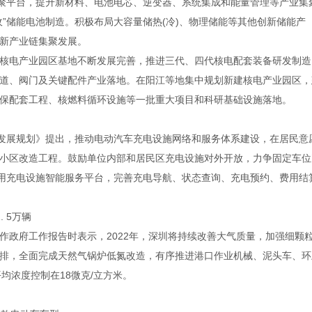
集聚平台，提升新材料、电池电芯、逆变器、系统集成和能量管理等产业集
”储能电池制造。积极布局大容量储热(冷)、物理储能等其他创新储能产
新产业链集聚发展。
电产业园区基地不断发展完善，推进三代、四代核电配套装备研发制造
道、阀门及关键配件产业落地。在阳江等地集中规划新建核电产业园区，
保配套工程、核燃料循环设施等一批重大项目和科研基础设施落地。
发展规划》提出，推动电动汽车充电设施网络和服务体系建设，在居民意
小区改造工程。鼓励单位内部和居民区充电设施对外开放，力争固定车位
公用充电设施智能服务平台，完善充电导航、状态查询、充电预约、费用结
 5万辆
政府工作报告时表示，2022年，深圳将持续改善大气质量，加强细颗
排，全面完成天然气锅炉低氮改造，有序推进港口作业机械、泥头车、环
平均浓度控制在18微克/立方米。