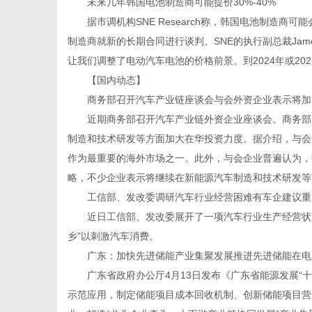
未来几年韩国电池制造商可能提价30%-40%
据市调机构SNE Research称，韩国电池制造商可
制造商就新的长期合同进行谈判。SNE的执行副总裁Jam
让我们调整了电动汽车电池的价格前景。到2024年或20
【国内动态】
商务部召开汽车产业链座谈会与会外资企业表示将加
近期商务部召开汽车产业链外资企业座谈会。商务部新
制造和技术研发等方面加大在华投资力度。据介绍，与会
作为最重要的海外市场之一。此外，与会企业普遍认为，
略，不少企业表示将继续在新能源汽车制造和技术研发等
工信部、发改委调研汽车行业经营困难有车企建议重启
近日工信部、发改委展开了一项汽车行业生产经营状况
乡”以刺激汽车消费。
广东：加快先进储能产业集聚发展推进先进储能在电
广东省政府办公厅4月13日发布《广东省能源发展“十
示范应用，制定储能项目成本回收机制、创新储能项目营