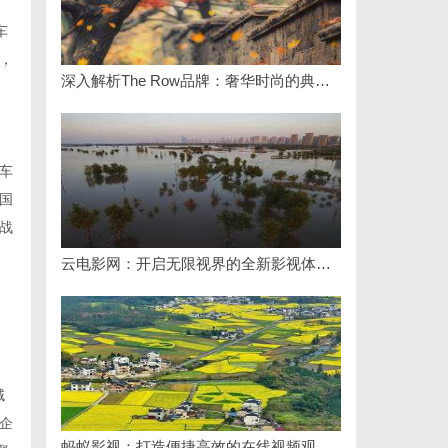
车
议，
深入解析The Row品牌：奢华时尚的典范与设计哲学
车
国
战
云电影网：开启无限视界的全新影视体验之旅
域
企
蚂蚁影视：打造便捷高效的在线视频观影新体验