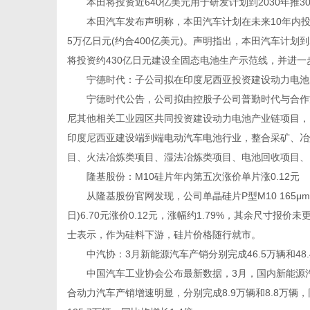
本田将投资近640亿美元用于研发计划到2030年推3
本田汽车发布声明称，本田汽车计划在未来10年内投入
5万亿日元(约合400亿美元)。声明指出，本田汽车计划到
将投资约430亿日元建设全固态电池生产示范线，并进一
宁德时代：子公司拟在印度尼西亚投资建设动力电池
宁德时代公告，公司拟由控股子公司普勤时代与合作方AN
尼其他相关工业园区共同投资建设动力电池产业链项目，目
印度尼西亚建设端到端电动汽车电池行业，整合采矿、冶
目、火法冶炼类项目、湿法冶炼类项目、电池回收项目、
隆基股份：M10硅片年内第五次涨价单片涨0.12元
从隆基股份官网发现，公司单晶硅片P型M10 165μm厚度(
日)6.70元涨价0.12元，涨幅约1.79%，其余尺寸报
士表示，作为硅料下游，硅片价格随行就市。
中汽协：3月新能源汽车产销分别完成46.5万辆和48.
中国汽车工业协会公布最新数据，3月，国内新能源汽车产
合动力汽车产销增速明显，分别完成8.9万辆和8.8万辆，同