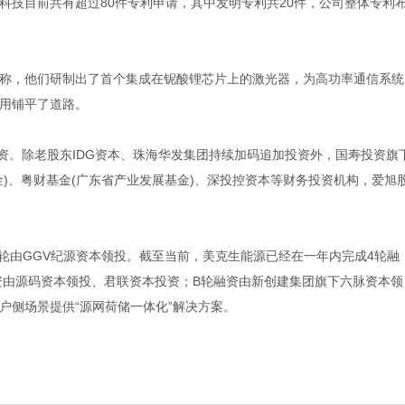
科技目前共有超过80件专利申请，其中发明专利共20件，公司整体专利
，他们研制出了首个集成在铌酸锂芯片上的激光器，为高功率通信系统
用铺平了道路。
。除老股东IDG资本、珠海华发集团持续加码追加投资外，国寿投资旗
)、粤财基金(广东省产业发展基金)、深投控资本等财务投资机构，爱旭
由GGV纪源资本领投。截至当前，美克生能源已经在一年内完成4轮融
资由源码资本领投、君联资本投资；B轮融资由新创建集团旗下六脉资本领
户侧场景提供“源网荷储一体化”解决方案。