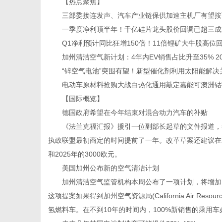
【热点聚焦】
三部委接连发声、汽车产业链保供加速主机厂有望按下
一季度净利顶半年！千亿硅片龙头股价回调已超三成
Q1净利预计同比狂增150倍！11倍锂矿大牛股高位回
加州清洁空气新计划：4年内EV销售占比升至35% 20
传
“锌空气电池”突围有望！新型催化剂利用太阳能解决
电动车原材料抢购大战白热化通用敲定嘉能可澳洲钴
【国际概览】
德国政府希望在今年结束对混合动力汽车的补贴
《法兰克福汇报》援引一位副部长起草的文件报道，德
执政联盟最初商定的时间提前了一年。改革草案还建议在未
和2025年的3000欧元。
媒
美国加州公布新的空气清洁计划
加州清洁空气监管机构本周公布了一项计划，将增加电
这项提案如果得到加州空气资源局(California Air Re
氢燃料车。在不到10年的时间内，100%新销售的乘用车