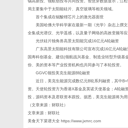
锡高新投、领航创投等共同投资。智慧芽数据显示，江松
局主要集中于太阳能硅片、真空玻璃等相关领域。
首个集成在铌酸锂芯片上的激光器面世
美国哈佛大学科学家在最新一期《光学》杂志上撰文称
全集成光谱仪、光学遥感，以及量子网络的高效变频等应
光伏硅片独角兽高景太阳能完成16亿元A轮融资
广东高景太阳能科技有限公司宣布完成16亿元A轮融资
国寿科创基金、建信(领航战兴基金、制造业转型升级基金
份、美的资本等产业投资机构也共同参与了本轮投资。
GGVC领投美克生能源B轮融资
近日，美克生能源完成数亿元B轮系列融资，其中B+轮
资。天使轮投资方为香港X基金及英诺天使基金；A轮融
投，源码资本及君联资本跟投。据悉，美克生能源将为用
（文章来源：财联社）
文章来源：财联社
美食天下菜谱大全
https://www.jxmrc.com