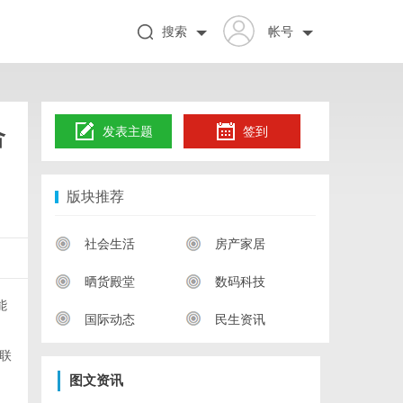
搜索
帐号
合
发表主题
签到
版块推荐
社会生活
房产家居
晒货殿堂
数码科技
能
国际动态
民生资讯
联
图文资讯