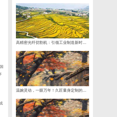
高精密光纤切割机：引领工业制造新时代的利器
国
年
温婉灵动，一眼万年！久匠量身定制的眉眼唇，才是你整张脸的点睛之笔！淡颜系女生的气质加分项
。
车或