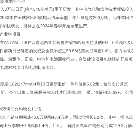
0款电动车车型
8万亿日元(约合640亿美元)用于研发，其中电气化和软件技术领域投
2030年在全球推出30款电动汽车车型，年产量超过200万辆。此外本田
步加快研发，目标是在2024年春季开始示范生产。
产业链项目
TAM、IBI在印度尼西亚北马鲁古省东哈马黑拉县的FHT工业园区及
前项目已确定的投资总金额不超过59.68亿美元或等值币种。各方同意
炼、前驱体、正极、电池和电池回收行业，合资建设项目包括镍矿开发项
电池材料项目和电池制造项目。
182/247mm)4月13日更新报价，单片价格6.82元，较前次(3月25
价未更新。今年以来，隆基股份M10硅片已调价5次，累计涨幅约10.89%。公
4万辆同比均增长1.1倍
销分别完成46.5万辆和48.4万辆，同比均增长1.1倍。其中，插电式
比分别增长1.6倍和1.4倍。1-3月，新能源汽车产销分别完成129.3万辆