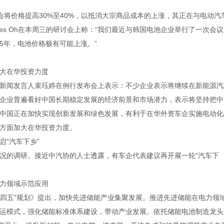
能会将价格提高30%至40%，以抵消大宗商品成本的上涨，其正在与电动汽
es Oh在本周三的研讨会上称：“我们最近与韩国电池企业举行了一次会
25年，电池价格极有可能上涨。”
大在华投资力度
闻发言人束珏婷在例行发布会上表示：不少企业表示将继续在新能源汽
企业普遍看好中国长期稳定发展的经济前景和市场潜力，表示将坚持把中
中国正在加快实现创新发展和绿色发展，有利于在华外资车企实施电动化
方面加大在华投资力度。
“汽车下乡”
的调研。接近中汽协的人士透露，有车企代表建议再开展一轮“汽车下
力领域示范应用
四五”规划》提出，加快先进储能产业集聚发展。推进先进储能在电力领
运模式，强化储能标准体系建设，带动产业发展。依托储能电池制造龙头