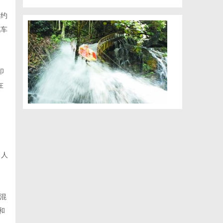
入约
汽车
印
在
司人
混
和