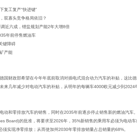
复工复产“快进键”
，双寡头竞争格局依旧？
调近六成，锂盐规划产能2年大增8倍
35年前停售燃油车
关键障碍
矿产能
国财政部希望在今年年底前取消对插电式混合动力汽车的补贴，这比德
来几年减少对电动汽车的补贴，从明年的每辆车4000欧元减少到2024
动和零排放汽车的销售，同时在2035年前逐步停止销售新的燃油汽车
sources Board)的批准，将要求至2026年，35%新销售的乘用车必须为电动
必须实现净零排放；从而使加州2030年零排放销量占总销量的68%。