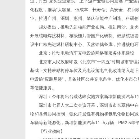
业，打造“龙头企业牵头、上下游产业链协同发展”产业
化程度，推动“大容量、低成本、长寿命、高安全、易回收
业。推进广州、深圳、惠州、肇庆储能生产制造、科研创
规划提出，推动先进核能产业布局。推进南沙、龙岗核
开展核电焊接材料、核级翅片管国产化研制、鼓励核级管
设中广核先进燃料研制中心、天然铀储备库，推进核电环
北京：推动电动汽车充电设施网络和服务体系建设
北京市人民政府印发《北京市“十四五”时期城市管理
基础上支持鼓励将停车位及充电设施电气化改造纳入老旧
电设施“应装尽装”，具备社区公共充电条件。优化本市
等便捷服务。
深圳：今年将出台碳达峰实施方案新增新能源汽车11.
深圳市七届人大二次会议开幕，深圳市市长覃伟中在作
物和臭氧协同控制，强化挥发性有机物和氮氧化物协同减
车辆等新能源化，新增新能源汽车11. 5万辆，PM2.5年
【行业动向】