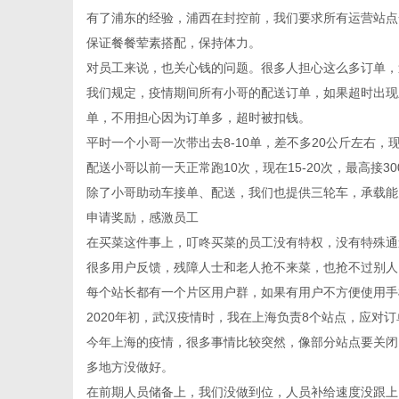
有了浦东的经验，浦西在封控前，我们要求所有运营站点
保证餐餐荤素搭配，保持体力。
对员工来说，也关心钱的问题。很多人担心这么多订单，
我们规定，疫情期间所有小哥的配送订单，如果超时出现
单，不用担心因为订单多，超时被扣钱。
平时一个小哥一次带出去8-10单，差不多20公斤左右，现
配送小哥以前一天正常跑10次，现在15-20次，最高接30
除了小哥助动车接单、配送，我们也提供三轮车，承载能
申请奖励，感激员工
在买菜这件事上，叮咚买菜的员工没有特权，没有特殊通
很多用户反馈，残障人士和老人抢不来菜，也抢不过别人
每个站长都有一个片区用户群，如果有用户不方便使用手
2020年初，武汉疫情时，我在上海负责8个站点，应对
今年上海的疫情，很多事情比较突然，像部分站点要关闭
多地方没做好。
在前期人员储备上，我们没做到位，人员补给速度没跟上