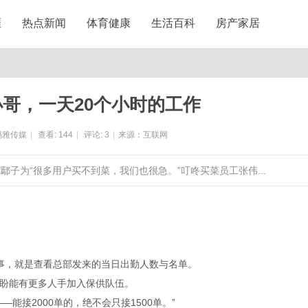
涯
热点新闻
体育健康
生活百科
房产家居
哥，一天20个小时的工作
玛雅传媒
|
查看:
144
|
评论:
3
|
来源：互联网
/鄢子为“很多用户买不到菜，我们也很急。”叮咚买菜员工张伟...
事，就是查看总部发来的当日出勤人数与名单。
盼能有更多人手加入保供队伍。
能接2000单的，绝不会只接1500单。”