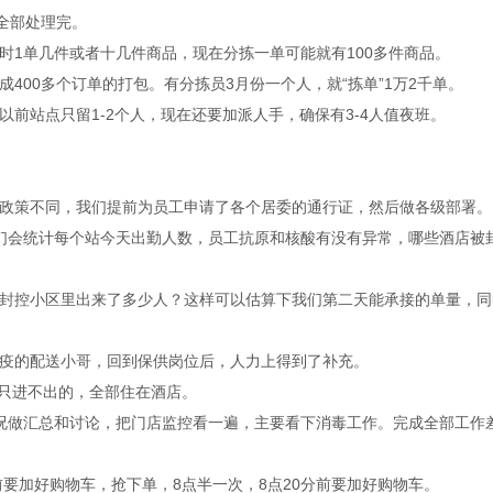
全部处理完。
时1单几件或者十几件商品，现在分拣一单可能就有100多件商品。
400多个订单的打包。有分拣员3月份一个人，就“拣单”1万2千单。
前站点只留1-2个人，现在还要加派人手，确保有3-4人值夜班。
政策不同，我们提前为员工申请了各个居委的通行证，然后做各级部署。
们会统计每个站今天出勤人数，员工抗原和核酸有没有异常，哪些酒店被
封控小区里出来了多少人？这样可以估算下我们第二天能承接的单量，同
疫的配送小哥，回到保供岗位后，人力上得到了补充。
是只进不出的，全部住在酒店。
况做汇总和讨论，把门店监控看一遍，主要看下消毒工作。完成全部工作
前要加好购物车，抢下单，8点半一次，8点20分前要加好购物车。