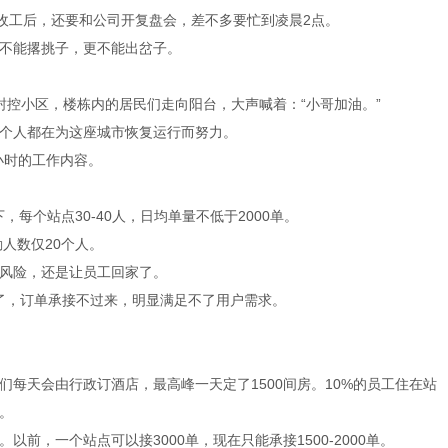
伟收工后，还要和公司开复盘会，差不多要忙到凌晨2点。
不能撂挑子，更不能出岔子。
封控小区，楼栋内的居民们走向阳台，大声喊着：“小哥加油。”
个人都在为这座城市恢复运行而努力。
小时的工作内容。
，每个站点30-40人，日均单量不低于2000单。
人数仅20个人。
风险，还是让员工回家了。
不了，订单承接不过来，明显满足不了用户需求。
们每天会由行政订酒店，最高峰一天定了1500间房。10%的员工住在站
。
前，一个站点可以接3000单，现在只能承接1500-2000单。