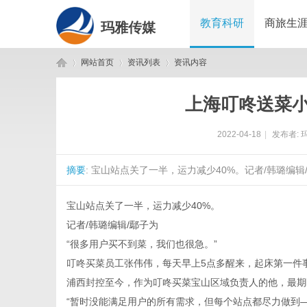
教育科研
商旅生
玛雅传媒
网站首页
资讯列表
资讯内容
上海叮咚送菜小
玛
›
›
›
2022-04-18
|
发布者:
摘要
: 宝山站点关了一半，运力减少40%。记者/韩璐编辑
宝山站点关了一半，运力减少40%。
记者/韩璐编辑/鄢子为
“很多用户买不到菜，我们也很急。”
雅
叮咚买菜员工张伟伟，每天早上5点多醒来，起床第一件
浦西封控至今，作为叮咚买菜宝山区域负责人的他，最期
“暂时没能满足用户的所有需求，但每个站点都尽力做到——