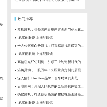
热门推荐
继
蓝狐影视：引领国内影视内容创新与多元化发展的先锋力量
●
武汉配眼镜 上海配眼镜
●
全方位解析白云影视：打造精彩视听盛宴的新锐平台
●
武汉配眼镜 上海配眼镜
●
高精密光纤切割机：引领工业制造新时代的利器
●
温婉灵动，一眼万年！久匠量身定制的眉眼唇，才是你整张脸的点睛之笔！淡颜系女生的气质加分项
●
深入解析The Row品牌：奢华时尚的典范与设计哲学
驻扎
●
云电影网：开启无限视界的全新影视体验之旅
●
蚂蚁影视：打造便捷高效的在线视频观影新体验
●
线
武汉配眼镜 上海配眼镜
●