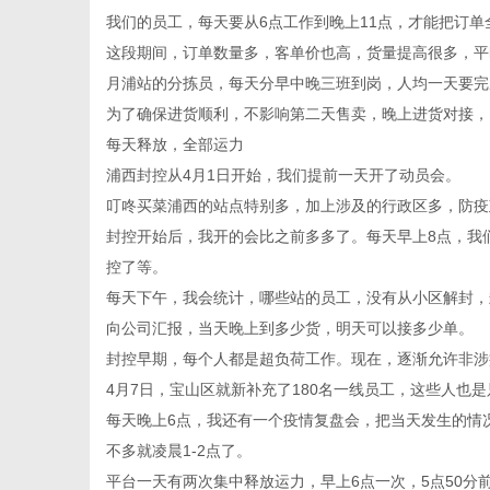
我们的员工，每天要从6点工作到晚上11点，才能把订单
这段期间，订单数量多，客单价也高，货量提高很多，平
月浦站的分拣员，每天分早中晚三班到岗，人均一天要完成
为了确保进货顺利，不影响第二天售卖，晚上进货对接，以
每天释放，全部运力
浦西封控从4月1日开始，我们提前一天开了动员会。
叮咚买菜浦西的站点特别多，加上涉及的行政区多，防疫
封控开始后，我开的会比之前多多了。每天早上8点，我
控了等。
每天下午，我会统计，哪些站的员工，没有从小区解封，
向公司汇报，当天晚上到多少货，明天可以接多少单。
封控早期，每个人都是超负荷工作。现在，逐渐允许非涉
4月7日，宝山区就新补充了180名一线员工，这些人也
每天晚上6点，我还有一个疫情复盘会，把当天发生的情
不多就凌晨1-2点了。
平台一天有两次集中释放运力，早上6点一次，5点50分