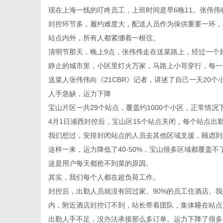
现在上海一线的叮咚员工，上班时间是早6晚11。张伟
封控环节多，履约难度大，配送人员作为保供重要一环，
站点内外，所有人都紧绷着一根弦。
清明节那天，晚上9点，张伟伟走在送菜路上，经过一个
传
静止的城市里，小区里灯火万家，马路上小哥穿行，每一
送菜人张伟伟向《21CBR》记者，讲述了自己一天20个
人手急缺，运力下降
宝山片区一共29个站点，覆盖约1000个小区，正常情况下
4月1日浦西封控后，宝山区15个站点关闭，每个站点出勤
我们想过，安排封闭站点的人员去其他区域支援，顾虑到
这样一来，运力降低了40-50%，宝山很多区域都覆盖
这是用户每天都抢不到菜的原因。
媒
其实，我们每个人都在超负荷工作。
封控后，出勤人员就没有回过家。90%的员工住酒店。我
内，附近酒店封控订不到，站长带着团队，集体睡在站点
出勤人手不足，没办法承接那么多订单。运力下降了很多。以