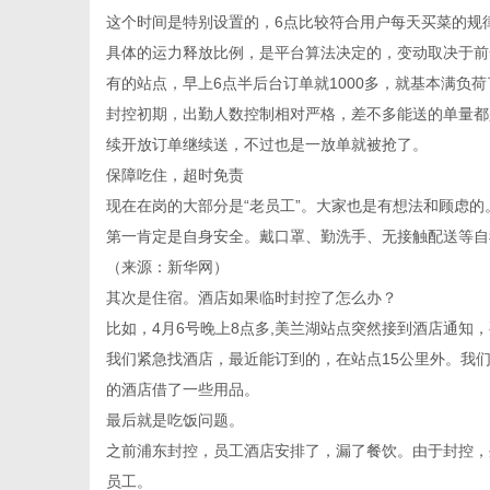
这个时间是特别设置的，6点比较符合用户每天买菜的规
具体的运力释放比例，是平台算法决定的，变动取决于前
有的站点，早上6点半后台订单就1000多，就基本满负荷
封控初期，出勤人数控制相对严格，差不多能送的单量都
续开放订单继续送，不过也是一放单就被抢了。
保障吃住，超时免责
现在在岗的大部分是“老员工”。大家也是有想法和顾虑的
第一肯定是自身安全。戴口罩、勤洗手、无接触配送等自
（来源：新华网）
其次是住宿。酒店如果临时封控了怎么办？
比如，4月6号晚上8点多,美兰湖站点突然接到酒店通知
我们紧急找酒店，最近能订到的，在站点15公里外。我
的酒店借了一些用品。
最后就是吃饭问题。
之前浦东封控，员工酒店安排了，漏了餐饮。由于封控，
员工。