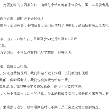
一定要把吃的东西准备好，确保每个站点都有烹饪设备，囤一些餐饮食品
送不过来，超时会不会扣钱？
差评，全部免责，不扣薪资，我们还增加了冲单奖，鼓励所有员工全力抢
在一次20-30单左右，重量至少50公斤甚至100公斤。
0单。
力更强吗，个别站点政府也配了车辆，提升运力。
道，也要自己抢菜。
。知道这些情况后，我们和站长做了沟通，上门教他们使用。
机的，像独居老人，我们也会掏腰包给送一些。
订单量暴增，我们安排了多班次轮倒，也是忙到凌晨下班。
，人员不能出入，店里的消毒，员工的核酸要安排，都是前所未有的，有
。酒店预订这块，经常遇到临时订不到，员工突然没地方住的情况。